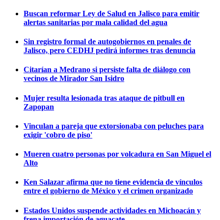
Buscan reformar Ley de Salud en Jalisco para emitir
alertas sanitarias por mala calidad del agua
Sin registro formal de autogobiernos en penales de
Jalisco, pero CEDHJ pedirá informes tras denuncia
Citarían a Medrano si persiste falta de diálogo con
vecinos de Mirador San Isidro
Mujer resulta lesionada tras ataque de pitbull en
Zapopan
Vinculan a pareja que extorsionaba con peluches para
exigir 'cobro de piso'
Mueren cuatro personas por volcadura en San Miguel el
Alto
Ken Salazar afirma que no tiene evidencia de vínculos
entre el gobierno de México y el crimen organizado
Estados Unidos suspende actividades en Michoacán y
frena importación de aguacate