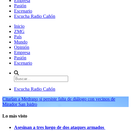
Empresa
Pasión
Escenario
Escucha Radio Cañón
Inicio
ZMG
País
Mundo
Opinión
Empresa
Pasión
Escenario
Escucha Radio Cañón
Citarían a Medrano si persiste falta de diálogo con vecinos de
Mirador San Isidro
Lo más visto
Asesinan a tres luego de dos ataques armados