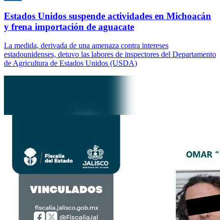
Estados Unidos suspende actividades en Michoacán
y frena importación de aguacate
La medida, derivada de una amenaza contra intereses
estadounidenses, detuvo las labores de inspectores del Departamento
de Agricultura de Estados Unidos (USDA)