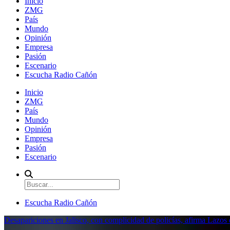
Inicio
ZMG
País
Mundo
Opinión
Empresa
Pasión
Escenario
Escucha Radio Cañón
Inicio
ZMG
País
Mundo
Opinión
Empresa
Pasión
Escenario
Escucha Radio Cañón
Desapariciones en Jalisco, con complicidad de policías, afirma Lazo