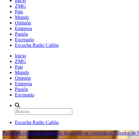
Inicio
ZMG
País
Mundo
Opinión
Empresa
Pasión
Escenario
Escucha Radio Cañón
Inicio
ZMG
País
Mundo
Opinión
Empresa
Pasión
Escenario
Escucha Radio Cañón
Proponen consulta popular por desarrollo de vivienda en Mirador de S