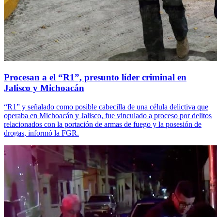
Procesan a el “R1”, presunto líder criminal en
Jalisco y Michoacán
“R1” y señalado como posible cabecilla de una célula delictiva que
operaba en Michoacán y Jalisco, fue vinculado a proceso por delitos
relacionados con la portación de armas de fuego y la posesión de
drogas, informó la FGR.