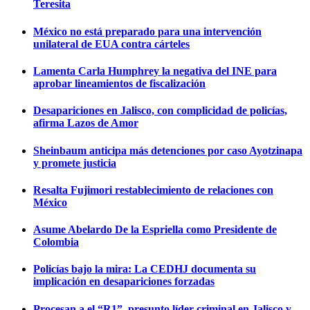
Teresita
México no está preparado para una intervención
unilateral de EUA contra cárteles
Lamenta Carla Humphrey la negativa del INE para
aprobar lineamientos de fiscalización
Desapariciones en Jalisco, con complicidad de policías,
afirma Lazos de Amor
Sheinbaum anticipa más detenciones por caso Ayotzinapa
y promete justicia
Resalta Fujimori restablecimiento de relaciones con
México
Asume Abelardo De la Espriella como Presidente de
Colombia
Policías bajo la mira: La CEDHJ documenta su
implicación en desapariciones forzadas
Procesan a el “R1”, presunto líder criminal en Jalisco y