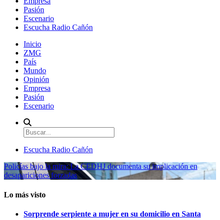
Empresa
Pasión
Escenario
Escucha Radio Cañón
Inicio
ZMG
País
Mundo
Opinión
Empresa
Pasión
Escenario
Escucha Radio Cañón
Policías bajo la mira: La CEDHJ documenta su implicación en
desapariciones forzadas
Lo más visto
Sorprende serpiente a mujer en su domicilio en Santa