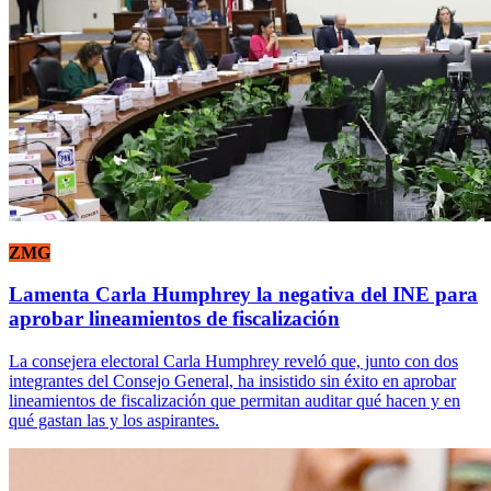
ZMG
Lamenta Carla Humphrey la negativa del INE para
aprobar lineamientos de fiscalización
La consejera electoral Carla Humphrey reveló que, junto con dos
integrantes del Consejo General, ha insistido sin éxito en aprobar
lineamientos de fiscalización que permitan auditar qué hacen y en
qué gastan las y los aspirantes.