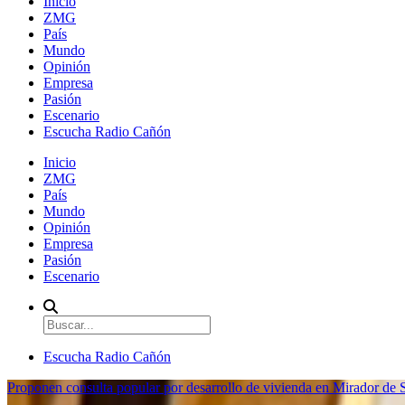
Inicio
ZMG
País
Mundo
Opinión
Empresa
Pasión
Escenario
Escucha Radio Cañón
Inicio
ZMG
País
Mundo
Opinión
Empresa
Pasión
Escenario
Escucha Radio Cañón
Proponen consulta popular por desarrollo de vivienda en Mirador de S