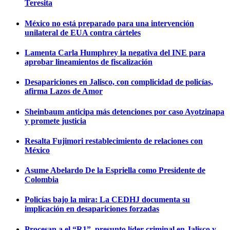
Teresita
México no está preparado para una intervención
unilateral de EUA contra cárteles
Lamenta Carla Humphrey la negativa del INE para
aprobar lineamientos de fiscalización
Desapariciones en Jalisco, con complicidad de policías,
afirma Lazos de Amor
Sheinbaum anticipa más detenciones por caso Ayotzinapa
y promete justicia
Resalta Fujimori restablecimiento de relaciones con
México
Asume Abelardo De la Espriella como Presidente de
Colombia
Policías bajo la mira: La CEDHJ documenta su
implicación en desapariciones forzadas
Procesan a el “R1”, presunto líder criminal en Jalisco y