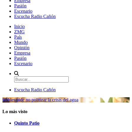
Empresa
Pasión
Escenario
Escucha Radio Cañón
Inicio
ZMG
País
Mundo
Opinión
Empresa
Pasión
Escenario
Escucha Radio Cañón
Robles pide no politizar la crisis del agua
Lo más visto
Quinto Patio