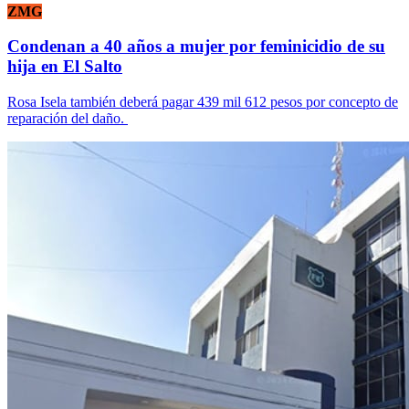
ZMG
Condenan a 40 años a mujer por feminicidio de su
hija en El Salto
Rosa Isela también deberá pagar 439 mil 612 pesos por concepto de
reparación del daño.