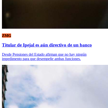
ZMG
Titular de Ipejal es aún directivo de un banco
Desde Pensiones del Estado afirman que no hay ningún
impedimento para que desempeñe ambas funciones.