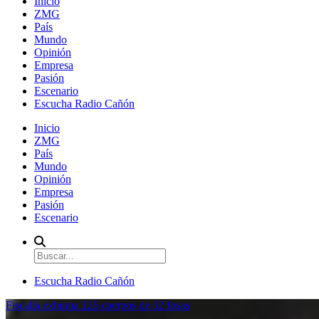
Inicio
ZMG
País
Mundo
Opinión
Empresa
Pasión
Escenario
Escucha Radio Cañón
Inicio
ZMG
País
Mundo
Opinión
Empresa
Pasión
Escenario
Escucha Radio Cañón
Fiscalía exhuma 126 cuerpos de 32 fosas