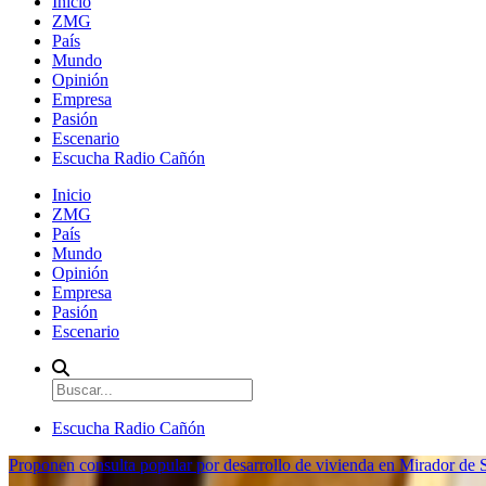
Inicio
ZMG
País
Mundo
Opinión
Empresa
Pasión
Escenario
Escucha Radio Cañón
Inicio
ZMG
País
Mundo
Opinión
Empresa
Pasión
Escenario
Escucha Radio Cañón
Proponen consulta popular por desarrollo de vivienda en Mirador de S