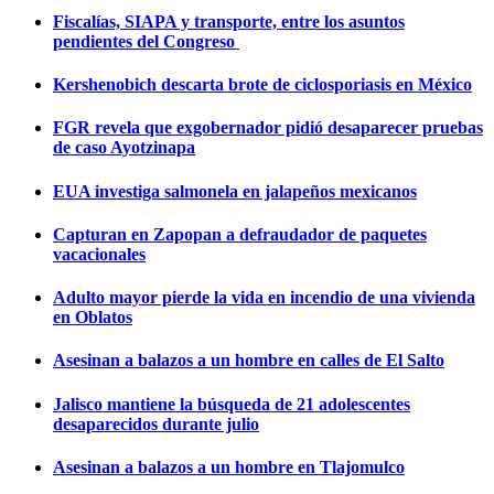
Fiscalías, SIAPA y transporte, entre los asuntos
pendientes del Congreso
Kershenobich descarta brote de ciclosporiasis en México
FGR revela que exgobernador pidió desaparecer pruebas
de caso Ayotzinapa
EUA investiga salmonela en jalapeños mexicanos
Capturan en Zapopan a defraudador de paquetes
vacacionales
Adulto mayor pierde la vida en incendio de una vivienda
en Oblatos
Asesinan a balazos a un hombre en calles de El Salto
Jalisco mantiene la búsqueda de 21 adolescentes
desaparecidos durante julio
Asesinan a balazos a un hombre en Tlajomulco