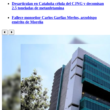
Desarticulan en Cataluña célula del CJNG y decomisan
2.5 toneladas de metanfetamina
Fallece monseñor Carlos Garfias Merlos, arzobispo
emérito de Morelia