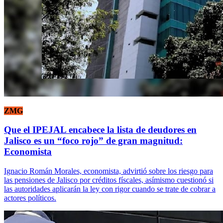
ZMG
Que el IPEJAL encabece la lista de deudores en
Jalisco es un “foco rojo” de gran magnitud:
Economista
Ignacio Román Morales, economista, advirtió sobre los riesgo para
las pensiones de Jalisco por créditos físcales, asímismo cuestionó si
las autoridades aplicarán la ley con rigor cuando se trate de cobrar a
actores políticos.