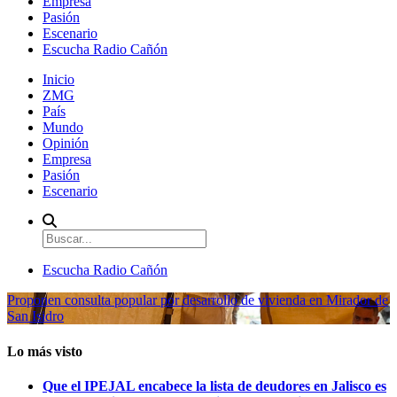
Empresa
Pasión
Escenario
Escucha Radio Cañón
Inicio
ZMG
País
Mundo
Opinión
Empresa
Pasión
Escenario
Escucha Radio Cañón
Proponen consulta popular por desarrollo de vivienda en Mirador de
San Isidro
Lo más visto
Que el IPEJAL encabece la lista de deudores en Jalisco es