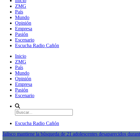
Inicio
ZMG
País
Mundo
Opinión
Empresa
Pasión
Escenario
Escucha Radio Cañón
Inicio
ZMG
País
Mundo
Opinión
Empresa
Pasión
Escenario
Escucha Radio Cañón
Jalisco mantiene la búsqueda de 21 adolescentes desaparecidos durant