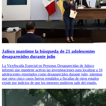
Jalisco mantiene la búsqueda de 21 adolescentes
desaparecidos durante julio
La Vicefiscalía Especial en Personas Desaparecidas de Jalisco
informó que mantiene activas las investigaciones para localizar a 16
adolescentes reportados como desaparecidos durante julio, mientras
que otros cinco casos fueron remitidos a fiscalías de otros estados
existir por indicios de que los menores pudieron salir del estado.