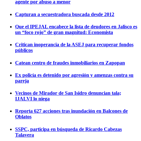
agente por abuso a menor
Capturan a secuestradora buscada desde 2012
Que el IPEJAL encabece la lista de deudores en Jalisco es
un “foco rojo” de gran magnitud: Economista
Critican inoperancia de la ASEJ para recuperar fondos
públicos
Catean centro de fraudes inmobiliarios en Zapopan
Ex policía es detenido por agresión y amenzas contra su
pareja
Vecinos de Mirador de San Isidro denuncian tala;
IJALVI lo niega
Reporta 627 acciones tras inundación en Balcones de
Oblatos
SSPC, participa en búsqueda de Ricardo Cabezas
Talavera