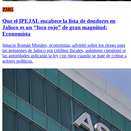
ZMG
Que el IPEJAL encabece la lista de deudores en
Jalisco es un “foco rojo” de gran magnitud:
Economista
Ignacio Román Morales, economista, advirtió sobre los riesgo para
las pensiones de Jalisco por créditos físcales, asímismo cuestionó si
las autoridades aplicarán la ley con rigor cuando se trate de cobrar a
actores políticos.