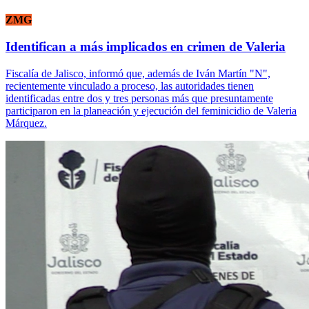
ZMG
Identifican a más implicados en crimen de Valeria
Fiscalía de Jalisco, informó que, además de Iván Martín "N",
recientemente vinculado a proceso, las autoridades tienen
identificadas entre dos y tres personas más que presuntamente
participaron en la planeación y ejecución del feminicidio de Valeria
Márquez.