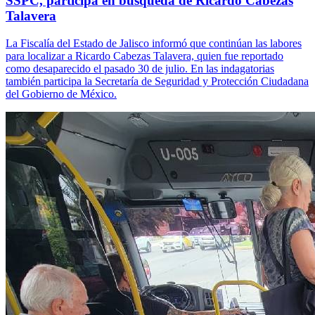
SSPC, participa en búsqueda de Ricardo Cabezas
Talavera
La Fiscalía del Estado de Jalisco informó que continúan las labores
para localizar a Ricardo Cabezas Talavera, quien fue reportado
como desaparecido el pasado 30 de julio. En las indagatorias
también participa la Secretaría de Seguridad y Protección Ciudadana
del Gobierno de México.