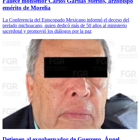
Fallece monseñor Carlos Garfias Merlos, arzobispo
emérito de Morelia
La Conferencia del Episcopado Mexicano informó el deceso del
prelado michoacano, quien dedicó más de 50 años al ministerio
sacerdotal y promovió los diálogos por la paz
Detienen al exgobernador de Guerrero, Ángel