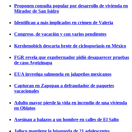
Proponen consulta popular por desarrollo de vivienda en
Mirador de San Isidro
Identifican a más implicados en crimen de Valeria
Congreso, de vacación y con varios pendientes
Kershenobich descarta brote de ciclosporiasis en México
FGR revela que exgobernador pidió desaparecer pruebas
de caso Ayotzinapa
EUA investiga salmonela en jalapeños mexicanos
Capturan en Zapopan a defraudador de paquetes
vacacionales
Adulto mayor pierde la vida en incendio de una vivienda
en Oblatos
Asesinan a balazos a un hombre en calles de El Salto
Jalisco mantiene la búsqueda de 21 adolescentes