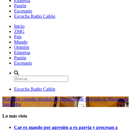
Empresa
Pasión
Escenario
Escucha Radio Cañón
Inicio
ZMG
País
Mundo
Opinión
Empresa
Pasión
Escenario
Escucha Radio Cañón
Proponen consulta popular por desarrollo de vivienda en Mirador de
San Isidro
Lo más visto
Cae ex mando por agresión a ex pareja y procesan a