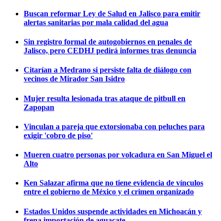
Buscan reformar Ley de Salud en Jalisco para emitir
alertas sanitarias por mala calidad del agua
Sin registro formal de autogobiernos en penales de
Jalisco, pero CEDHJ pedirá informes tras denuncia
Citarían a Medrano si persiste falta de diálogo con
vecinos de Mirador San Isidro
Mujer resulta lesionada tras ataque de pitbull en
Zapopan
Vinculan a pareja que extorsionaba con peluches para
exigir 'cobro de piso'
Mueren cuatro personas por volcadura en San Miguel el
Alto
Ken Salazar afirma que no tiene evidencia de vínculos
entre el gobierno de México y el crimen organizado
Estados Unidos suspende actividades en Michoacán y
frena importación de aguacate