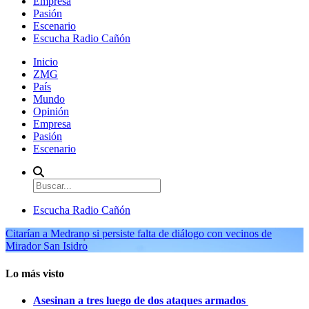
Empresa
Pasión
Escenario
Escucha Radio Cañón
Inicio
ZMG
País
Mundo
Opinión
Empresa
Pasión
Escenario
Escucha Radio Cañón
Citarían a Medrano si persiste falta de diálogo con vecinos de
Mirador San Isidro
Lo más visto
Asesinan a tres luego de dos ataques armados