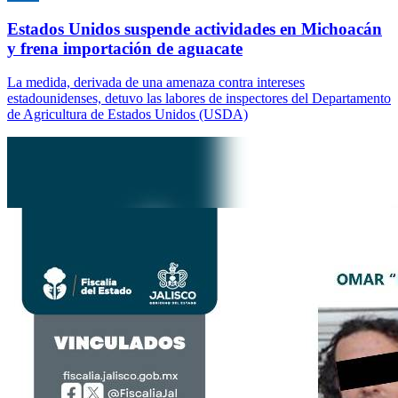
Estados Unidos suspende actividades en Michoacán
y frena importación de aguacate
La medida, derivada de una amenaza contra intereses
estadounidenses, detuvo las labores de inspectores del Departamento
de Agricultura de Estados Unidos (USDA)