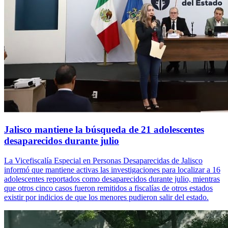
Jalisco mantiene la búsqueda de 21 adolescentes
desaparecidos durante julio
La Vicefiscalía Especial en Personas Desaparecidas de Jalisco
informó que mantiene activas las investigaciones para localizar a 16
adolescentes reportados como desaparecidos durante julio, mientras
que otros cinco casos fueron remitidos a fiscalías de otros estados
existir por indicios de que los menores pudieron salir del estado.