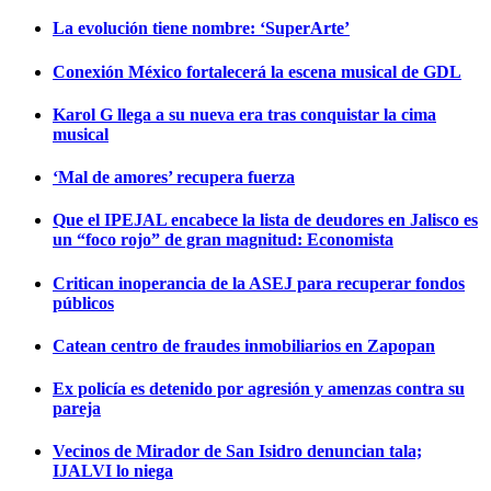
La evolución tiene nombre: ‘SuperArte’
Conexión México fortalecerá la escena musical de GDL
Karol G llega a su nueva era tras conquistar la cima
musical
‘Mal de amores’ recupera fuerza
Que el IPEJAL encabece la lista de deudores en Jalisco es
un “foco rojo” de gran magnitud: Economista
Critican inoperancia de la ASEJ para recuperar fondos
públicos
Catean centro de fraudes inmobiliarios en Zapopan
Ex policía es detenido por agresión y amenzas contra su
pareja
Vecinos de Mirador de San Isidro denuncian tala;
IJALVI lo niega