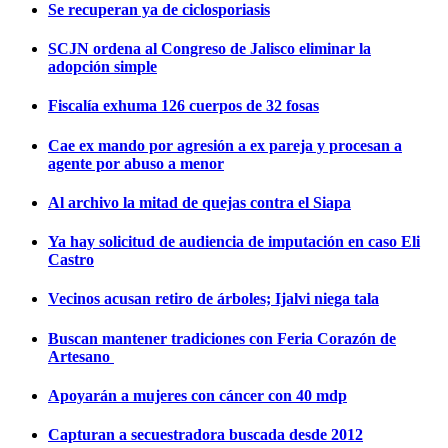
Se recuperan ya de ciclosporiasis
SCJN ordena al Congreso de Jalisco eliminar la
adopción simple
Fiscalía exhuma 126 cuerpos de 32 fosas
Cae ex mando por agresión a ex pareja y procesan a
agente por abuso a menor
Al archivo la mitad de quejas contra el Siapa
Ya hay solicitud de audiencia de imputación en caso Eli
Castro
Vecinos acusan retiro de árboles; Ijalvi niega tala
Buscan mantener tradiciones con Feria Corazón de
Artesano
Apoyarán a mujeres con cáncer con 40 mdp
Capturan a secuestradora buscada desde 2012