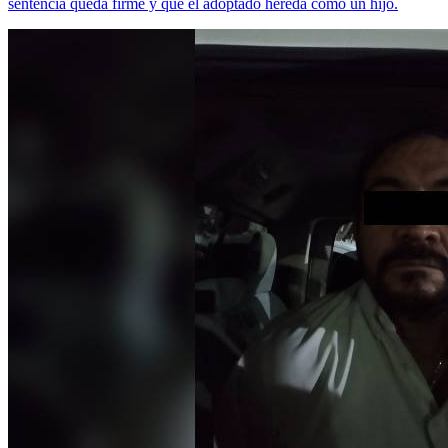
sentencia queda firme y que el adoptado hereda como un hijo.