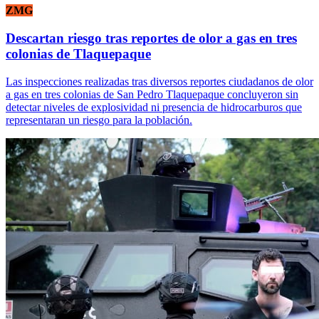
ZMG
Descartan riesgo tras reportes de olor a gas en tres
colonias de Tlaquepaque
Las inspecciones realizadas tras diversos reportes ciudadanos de olor
a gas en tres colonias de San Pedro Tlaquepaque concluyeron sin
detectar niveles de explosividad ni presencia de hidrocarburos que
representaran un riesgo para la población.