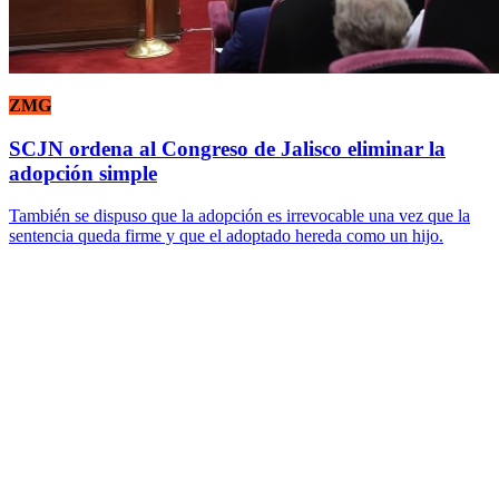
ZMG
SCJN ordena al Congreso de Jalisco eliminar la
adopción simple
También se dispuso que la adopción es irrevocable una vez que la
sentencia queda firme y que el adoptado hereda como un hijo.