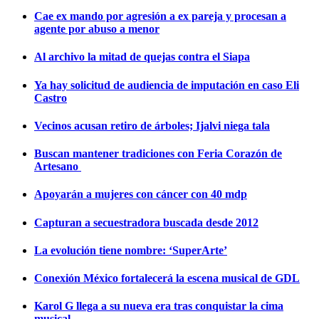
Cae ex mando por agresión a ex pareja y procesan a
agente por abuso a menor
Al archivo la mitad de quejas contra el Siapa
Ya hay solicitud de audiencia de imputación en caso Eli
Castro
Vecinos acusan retiro de árboles; Ijalvi niega tala
Buscan mantener tradiciones con Feria Corazón de
Artesano
Apoyarán a mujeres con cáncer con 40 mdp
Capturan a secuestradora buscada desde 2012
La evolución tiene nombre: ‘SuperArte’
Conexión México fortalecerá la escena musical de GDL
Karol G llega a su nueva era tras conquistar la cima
musical