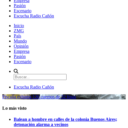
Empresa
Pasión
Escenario
Escucha Radio Cañón
Inicio
ZMG
País
Mundo
Opinión
Empresa
Pasión
Escenario
Escucha Radio Cañón
Fiscalía exhuma 126 cuerpos de 32 fosas
Lo más visto
Balean a hombre en calles de la colonia Buenos Aires;
detonación alarma a vecinos