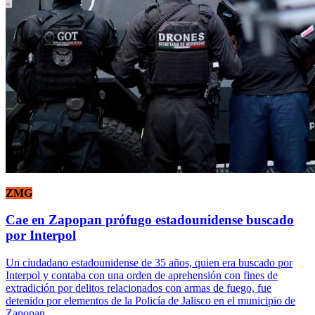
ZMG
Cae en Zapopan prófugo estadounidense buscado
por Interpol
Un ciudadano estadounidense de 35 años, quien era buscado por
Interpol y contaba con una orden de aprehensión con fines de
extradición por delitos relacionados con armas de fuego, fue
detenido por elementos de la Policía de Jalisco en el municipio de
Zapopan.