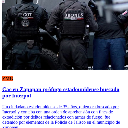
ZMG
Cae en Zapopan prófugo estadounidense buscado
por Interpol
Un ciudadano estadounidense de 35 años, quien era buscado por
Interpol y contaba con una orden de aprehensión con fines de
extradición por delitos relacionados con armas de fuego, fue
detenido por elementos de la Policía de Jalisco en el municipio de
Zapopan.