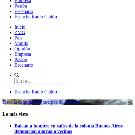
Empresa
Pasión
Escenario
Escucha Radio Cañón
Inicio
ZMG
País
Mundo
Opinión
Empresa
Pasión
Escenario
Escucha Radio Cañón
Fiscalía exhuma 126 cuerpos de 32 fosas
Lo más visto
Balean a hombre en calles de la colonia Buenos Aires;
detonación alarma a vecinos