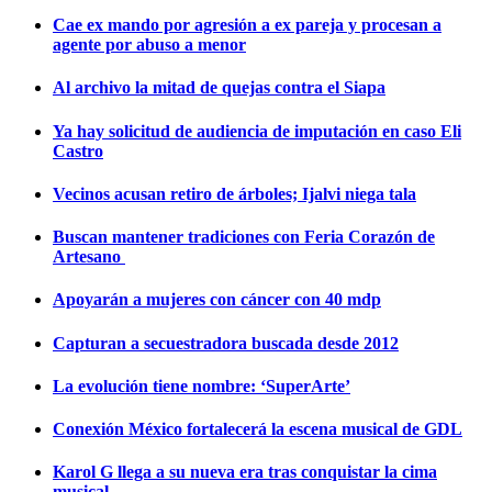
Cae ex mando por agresión a ex pareja y procesan a
agente por abuso a menor
Al archivo la mitad de quejas contra el Siapa
Ya hay solicitud de audiencia de imputación en caso Eli
Castro
Vecinos acusan retiro de árboles; Ijalvi niega tala
Buscan mantener tradiciones con Feria Corazón de
Artesano
Apoyarán a mujeres con cáncer con 40 mdp
Capturan a secuestradora buscada desde 2012
La evolución tiene nombre: ‘SuperArte’
Conexión México fortalecerá la escena musical de GDL
Karol G llega a su nueva era tras conquistar la cima
musical