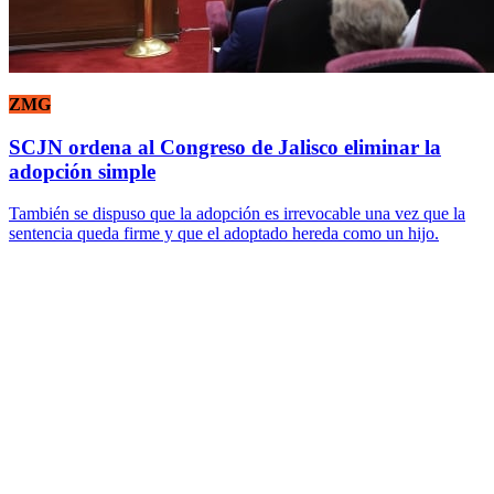
ZMG
SCJN ordena al Congreso de Jalisco eliminar la
adopción simple
También se dispuso que la adopción es irrevocable una vez que la
sentencia queda firme y que el adoptado hereda como un hijo.