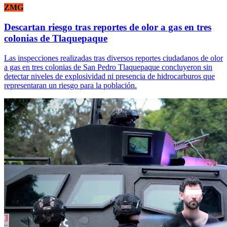
ZMG
Descartan riesgo tras reportes de olor a gas en tres
colonias de Tlaquepaque
Las inspecciones realizadas tras diversos reportes ciudadanos de olor
a gas en tres colonias de San Pedro Tlaquepaque concluyeron sin
detectar niveles de explosividad ni presencia de hidrocarburos que
representaran un riesgo para la población.