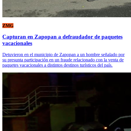
ZMG
Capturan en Zapopan a defraudador de paquetes
vacacionales
Detuvieron en el municipio de Zapopan a un hombre señalado por
su presunta participación en un fraude relacionado con la venta de
paquetes vacacionales a distintos destinos turísticos del país.