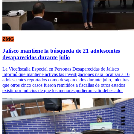
ZMG
Jalisco mantiene la búsqueda de 21 adolescentes
desaparecidos durante julio
La Vicefiscalía Especial en Personas Desaparecidas de Jalisco
informó que mantiene activas las investigaciones para localizar a 16
adolescentes reportados como desaparecidos durante julio, mientras
que otros cinco casos fueron remitidos a fiscalías de otros estados
existir por indicios de que los menores pudieron salir del estado.