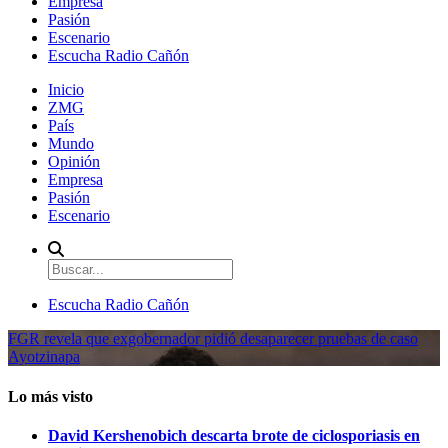
Empresa
Pasión
Escenario
Escucha Radio Cañón
Inicio
ZMG
País
Mundo
Opinión
Empresa
Pasión
Escenario
Escucha Radio Cañón
FGR revela que exgobernador pidió desaparecer pruebas de caso
Ayotzinapa
Lo más visto
David Kershenobich descarta brote de ciclosporiasis en