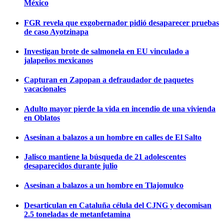
México
FGR revela que exgobernador pidió desaparecer pruebas
de caso Ayotzinapa
Investigan brote de salmonela en EU vinculado a
jalapeños mexicanos
Capturan en Zapopan a defraudador de paquetes
vacacionales
Adulto mayor pierde la vida en incendio de una vivienda
en Oblatos
Asesinan a balazos a un hombre en calles de El Salto
Jalisco mantiene la búsqueda de 21 adolescentes
desaparecidos durante julio
Asesinan a balazos a un hombre en Tlajomulco
Desarticulan en Cataluña célula del CJNG y decomisan
2.5 toneladas de metanfetamina