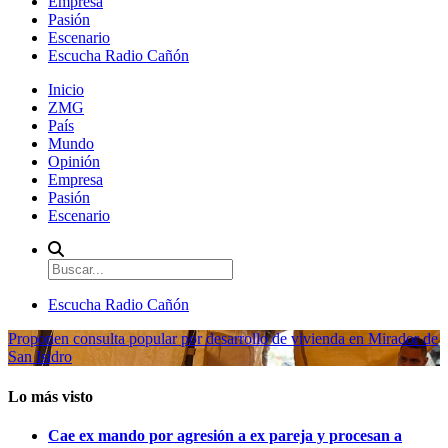
Empresa
Pasión
Escenario
Escucha Radio Cañón
Inicio
ZMG
País
Mundo
Opinión
Empresa
Pasión
Escenario
Escucha Radio Cañón
Proponen consulta popular por desarrollo de vivienda en Mirador de
San Isidro
Lo más visto
Cae ex mando por agresión a ex pareja y procesan a