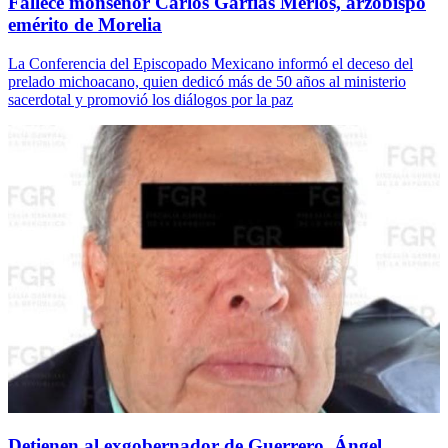
Fallece monseñor Carlos Garfias Merlos, arzobispo
emérito de Morelia
La Conferencia del Episcopado Mexicano informó el deceso del
prelado michoacano, quien dedicó más de 50 años al ministerio
sacerdotal y promovió los diálogos por la paz
Detienen al exgobernador de Guerrero, Ángel