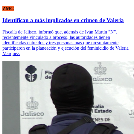
ZMG
Identifican a más implicados en crimen de Valeria
Fiscalía de Jalisco, informó que, además de Iván Martín "N",
recientemente vinculado a proceso, las autoridades tienen
identificadas entre dos y tres personas más que presuntamente
participaron en la planeación y ejecución del feminicidio de Valeria
Márquez.