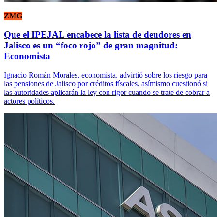
ZMG
Que el IPEJAL encabece la lista de deudores en
Jalisco es un “foco rojo” de gran magnitud:
Economista
Ignacio Román Morales, economista, advirtió sobre los riesgo para
las pensiones de Jalisco por créditos físcales, asímismo cuestionó si
las autoridades aplicarán la ley con rigor cuando se trate de cobrar a
actores políticos.