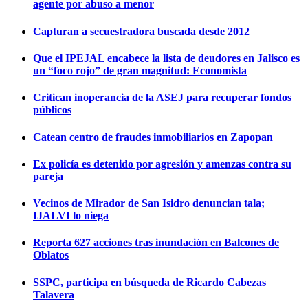
agente por abuso a menor
Capturan a secuestradora buscada desde 2012
Que el IPEJAL encabece la lista de deudores en Jalisco es
un “foco rojo” de gran magnitud: Economista
Critican inoperancia de la ASEJ para recuperar fondos
públicos
Catean centro de fraudes inmobiliarios en Zapopan
Ex policía es detenido por agresión y amenzas contra su
pareja
Vecinos de Mirador de San Isidro denuncian tala;
IJALVI lo niega
Reporta 627 acciones tras inundación en Balcones de
Oblatos
SSPC, participa en búsqueda de Ricardo Cabezas
Talavera