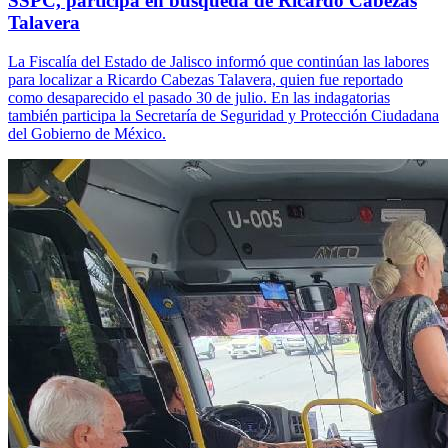
SSPC, participa en búsqueda de Ricardo Cabezas
Talavera
La Fiscalía del Estado de Jalisco informó que continúan las labores
para localizar a Ricardo Cabezas Talavera, quien fue reportado
como desaparecido el pasado 30 de julio. En las indagatorias
también participa la Secretaría de Seguridad y Protección Ciudadana
del Gobierno de México.