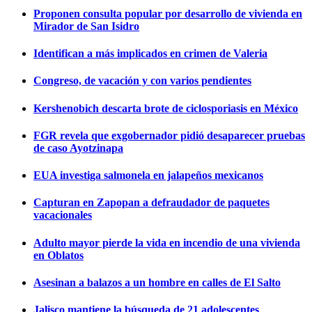
Proponen consulta popular por desarrollo de vivienda en
Mirador de San Isidro
Identifican a más implicados en crimen de Valeria
Congreso, de vacación y con varios pendientes
Kershenobich descarta brote de ciclosporiasis en México
FGR revela que exgobernador pidió desaparecer pruebas
de caso Ayotzinapa
EUA investiga salmonela en jalapeños mexicanos
Capturan en Zapopan a defraudador de paquetes
vacacionales
Adulto mayor pierde la vida en incendio de una vivienda
en Oblatos
Asesinan a balazos a un hombre en calles de El Salto
Jalisco mantiene la búsqueda de 21 adolescentes