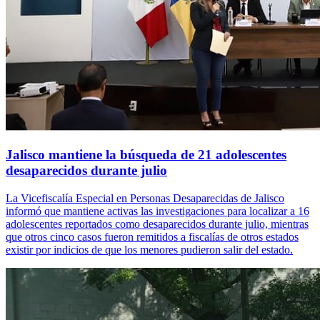
Jalisco mantiene la búsqueda de 21 adolescentes
desaparecidos durante julio
La Vicefiscalía Especial en Personas Desaparecidas de Jalisco
informó que mantiene activas las investigaciones para localizar a 16
adolescentes reportados como desaparecidos durante julio, mientras
que otros cinco casos fueron remitidos a fiscalías de otros estados
existir por indicios de que los menores pudieron salir del estado.