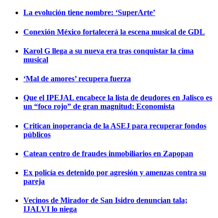
La evolución tiene nombre: ‘SuperArte’
Conexión México fortalecerá la escena musical de GDL
Karol G llega a su nueva era tras conquistar la cima
musical
‘Mal de amores’ recupera fuerza
Que el IPEJAL encabece la lista de deudores en Jalisco es
un “foco rojo” de gran magnitud: Economista
Critican inoperancia de la ASEJ para recuperar fondos
públicos
Catean centro de fraudes inmobiliarios en Zapopan
Ex policía es detenido por agresión y amenzas contra su
pareja
Vecinos de Mirador de San Isidro denuncian tala;
IJALVI lo niega