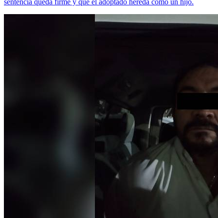
sentencia queda firme y que el adoptado hereda como un hijo.