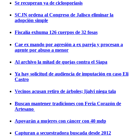
Se recuperan ya de ciclosporiasis
SCJN ordena al Congreso de Jalisco eliminar la
adopción simple
Fiscalía exhuma 126 cuerpos de 32 fosas
Cae ex mando por agresión a ex pareja y procesan a
agente por abuso a menor
Al archivo la mitad de quejas contra el Siapa
Ya hay solicitud de audiencia de imputación en caso Eli
Castro
Vecinos acusan retiro de árboles; Ijalvi niega tala
Buscan mantener tradiciones con Feria Corazón de
Artesano
Apoyarán a mujeres con cáncer con 40 mdp
Capturan a secuestradora buscada desde 2012