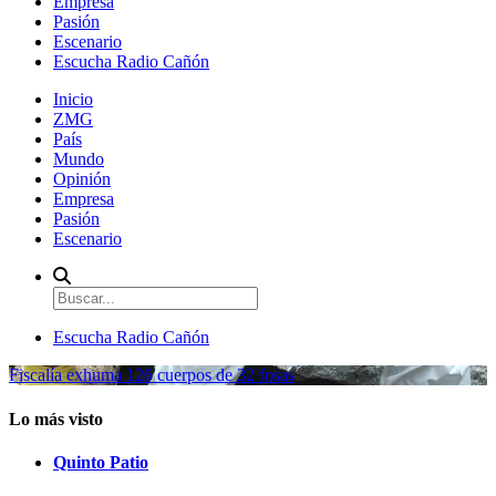
Empresa
Pasión
Escenario
Escucha Radio Cañón
Inicio
ZMG
País
Mundo
Opinión
Empresa
Pasión
Escenario
Escucha Radio Cañón
Fiscalía exhuma 126 cuerpos de 32 fosas
Lo más visto
Quinto Patio