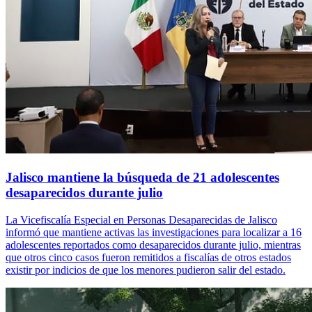
Jalisco mantiene la búsqueda de 21 adolescentes
desaparecidos durante julio
La Vicefiscalía Especial en Personas Desaparecidas de Jalisco
informó que mantiene activas las investigaciones para localizar a 16
adolescentes reportados como desaparecidos durante julio, mientras
que otros cinco casos fueron remitidos a fiscalías de otros estados
existir por indicios de que los menores pudieron salir del estado.