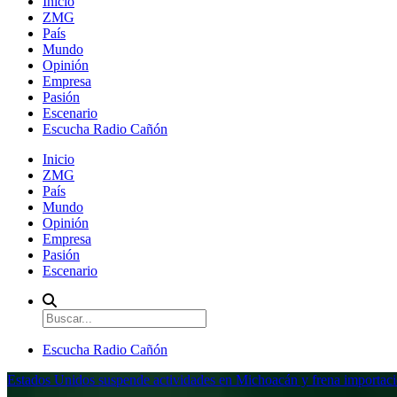
Inicio
ZMG
País
Mundo
Opinión
Empresa
Pasión
Escenario
Escucha Radio Cañón
Inicio
ZMG
País
Mundo
Opinión
Empresa
Pasión
Escenario
Escucha Radio Cañón
Estados Unidos suspende actividades en Michoacán y frena importaci