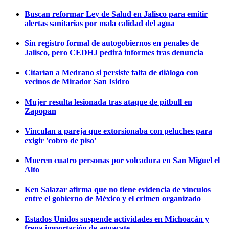
Buscan reformar Ley de Salud en Jalisco para emitir
alertas sanitarias por mala calidad del agua
Sin registro formal de autogobiernos en penales de
Jalisco, pero CEDHJ pedirá informes tras denuncia
Citarían a Medrano si persiste falta de diálogo con
vecinos de Mirador San Isidro
Mujer resulta lesionada tras ataque de pitbull en
Zapopan
Vinculan a pareja que extorsionaba con peluches para
exigir 'cobro de piso'
Mueren cuatro personas por volcadura en San Miguel el
Alto
Ken Salazar afirma que no tiene evidencia de vínculos
entre el gobierno de México y el crimen organizado
Estados Unidos suspende actividades en Michoacán y
frena importación de aguacate