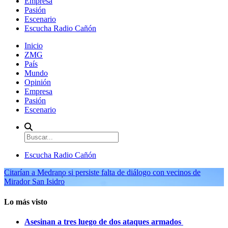
Empresa
Pasión
Escenario
Escucha Radio Cañón
Inicio
ZMG
País
Mundo
Opinión
Empresa
Pasión
Escenario
Escucha Radio Cañón
Citarían a Medrano si persiste falta de diálogo con vecinos de
Mirador San Isidro
Lo más visto
Asesinan a tres luego de dos ataques armados