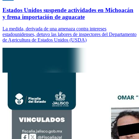
Estados Unidos suspende actividades en Michoacán
y frena importación de aguacate
La medida, derivada de una amenaza contra intereses
estadounidenses, detuvo las labores de inspectores del Departamento
de Agricultura de Estados Unidos (USDA)