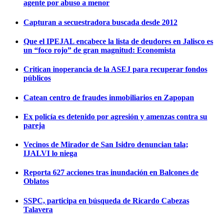
agente por abuso a menor
Capturan a secuestradora buscada desde 2012
Que el IPEJAL encabece la lista de deudores en Jalisco es
un “foco rojo” de gran magnitud: Economista
Critican inoperancia de la ASEJ para recuperar fondos
públicos
Catean centro de fraudes inmobiliarios en Zapopan
Ex policía es detenido por agresión y amenzas contra su
pareja
Vecinos de Mirador de San Isidro denuncian tala;
IJALVI lo niega
Reporta 627 acciones tras inundación en Balcones de
Oblatos
SSPC, participa en búsqueda de Ricardo Cabezas
Talavera