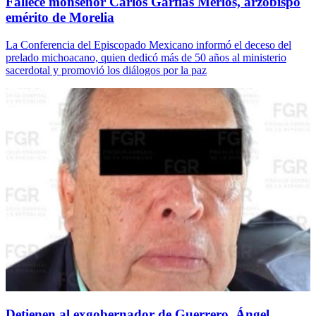
Fallece monseñor Carlos Garfias Merlos, arzobispo
emérito de Morelia
La Conferencia del Episcopado Mexicano informó el deceso del
prelado michoacano, quien dedicó más de 50 años al ministerio
sacerdotal y promovió los diálogos por la paz
Detienen al exgobernador de Guerrero, Ángel