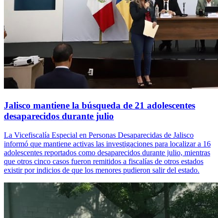
Jalisco mantiene la búsqueda de 21 adolescentes
desaparecidos durante julio
La Vicefiscalía Especial en Personas Desaparecidas de Jalisco
informó que mantiene activas las investigaciones para localizar a 16
adolescentes reportados como desaparecidos durante julio, mientras
que otros cinco casos fueron remitidos a fiscalías de otros estados
existir por indicios de que los menores pudieron salir del estado.