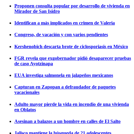
Proponen consulta popular por desarrollo de vivienda en
Mirador de San Isidro
Identifican a más implicados en crimen de Valeria
Congreso, de vacación y con varios pendientes
Kershenobich descarta brote de ciclosporiasis en México
FGR revela que exgobernador pidió desaparecer pruebas
de caso Ayotzinapa
EUA investiga salmonela en jalapeños mexicanos
Capturan en Zapopan a defraudador de paquetes
vacacionales
Adulto mayor pierde la vida en incendio de una vivienda
en Oblatos
Asesinan a balazos a un hombre en calles de El Salto
Jalisco mantiene la búsqueda de 21 adolescentes