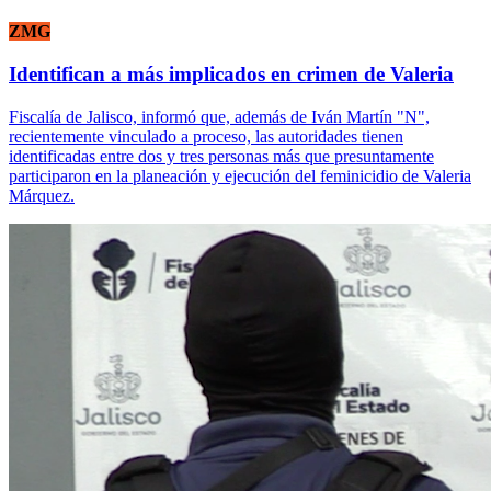
ZMG
Identifican a más implicados en crimen de Valeria
Fiscalía de Jalisco, informó que, además de Iván Martín "N",
recientemente vinculado a proceso, las autoridades tienen
identificadas entre dos y tres personas más que presuntamente
participaron en la planeación y ejecución del feminicidio de Valeria
Márquez.