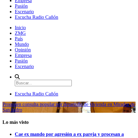
Empresa
Pasión
Escenario
Escucha Radio Cañón
Inicio
ZMG
País
Mundo
Opinión
Empresa
Pasión
Escenario
Escucha Radio Cañón
Proponen consulta popular por desarrollo de vivienda en Mirador de
San Isidro
Lo más visto
Cae ex mando por agresión a ex pareja y procesan a