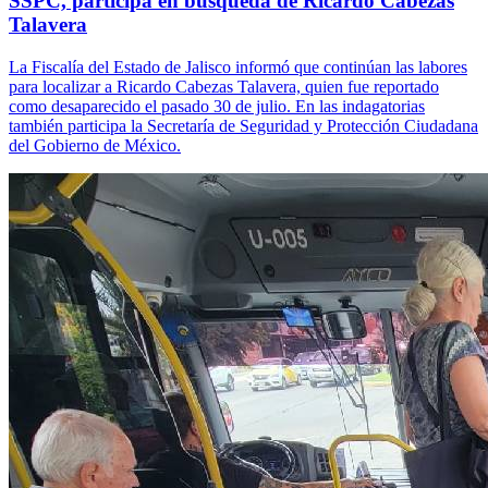
SSPC, participa en búsqueda de Ricardo Cabezas
Talavera
La Fiscalía del Estado de Jalisco informó que continúan las labores
para localizar a Ricardo Cabezas Talavera, quien fue reportado
como desaparecido el pasado 30 de julio. En las indagatorias
también participa la Secretaría de Seguridad y Protección Ciudadana
del Gobierno de México.