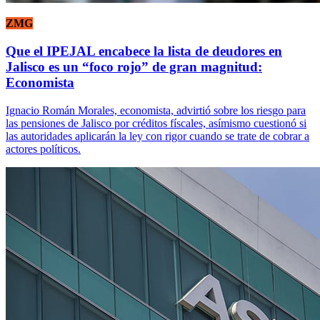
ZMG
Que el IPEJAL encabece la lista de deudores en
Jalisco es un “foco rojo” de gran magnitud:
Economista
Ignacio Román Morales, economista, advirtió sobre los riesgo para
las pensiones de Jalisco por créditos físcales, asímismo cuestionó si
las autoridades aplicarán la ley con rigor cuando se trate de cobrar a
actores políticos.