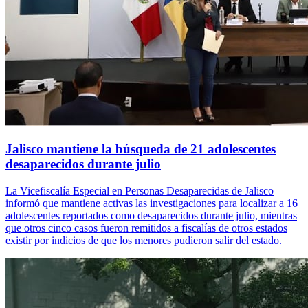
Jalisco mantiene la búsqueda de 21 adolescentes
desaparecidos durante julio
La Vicefiscalía Especial en Personas Desaparecidas de Jalisco
informó que mantiene activas las investigaciones para localizar a 16
adolescentes reportados como desaparecidos durante julio, mientras
que otros cinco casos fueron remitidos a fiscalías de otros estados
existir por indicios de que los menores pudieron salir del estado.