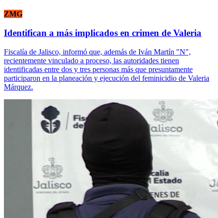
ZMG
Identifican a más implicados en crimen de Valeria
Fiscalía de Jalisco, informó que, además de Iván Martín "N",
recientemente vinculado a proceso, las autoridades tienen
identificadas entre dos y tres personas más que presuntamente
participaron en la planeación y ejecución del feminicidio de Valeria
Márquez.