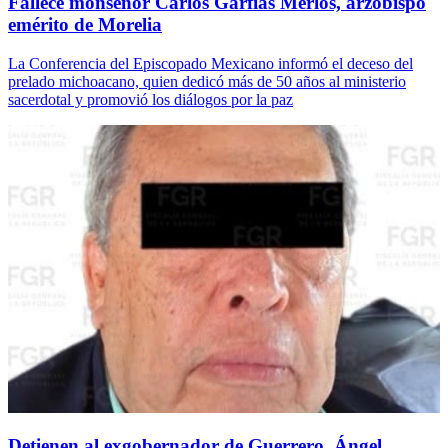
Fallece monseñor Carlos Garfias Merlos, arzobispo
emérito de Morelia
La Conferencia del Episcopado Mexicano informó el deceso del
prelado michoacano, quien dedicó más de 50 años al ministerio
sacerdotal y promovió los diálogos por la paz
Detienen al exgobernador de Guerrero, Ángel