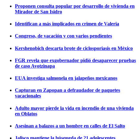
Proponen consulta popular por desarrollo de vivienda en
Mirador de San Isidro
Identifican a más implicados en crimen de Valeria
Congreso, de vacación y con varios pendientes
Kershenobich descarta brote de ciclosporiasis en México
FGR revela que exgobernador pidió desaparecer pruebas
de caso Ayotzinapa
EUA investiga salmonela en jalapeños mexicanos
Capturan en Zapopan a defraudador de paquetes
vacacionales
Adulto mayor pierde la vida en incendio de una vivienda
en Oblatos
Asesinan a balazos a un hombre en calles de El Salto
Jalisco mantiene la búsqueda de 21 adolescentes