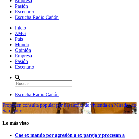
Empresa
Pasión
Escenario
Escucha Radio Cañón
Inicio
ZMG
País
Mundo
Opinión
Empresa
Pasión
Escenario
Escucha Radio Cañón
Proponen consulta popular por desarrollo de vivienda en Mirador de
San Isidro
Lo más visto
Cae ex mando por agresión a ex pareja y procesan a