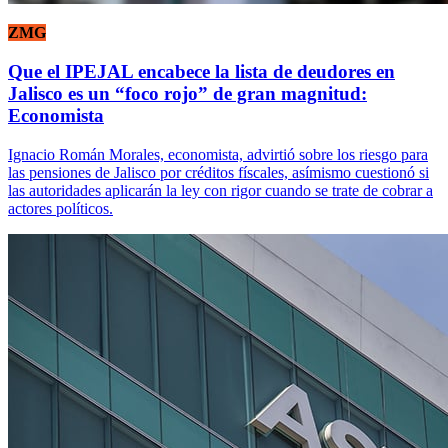
ZMG
Que el IPEJAL encabece la lista de deudores en
Jalisco es un “foco rojo” de gran magnitud:
Economista
Ignacio Román Morales, economista, advirtió sobre los riesgo para
las pensiones de Jalisco por créditos físcales, asímismo cuestionó si
las autoridades aplicarán la ley con rigor cuando se trate de cobrar a
actores políticos.