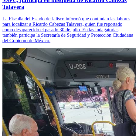
SSPC, participa en búsqueda de Ricardo Cabezas
Talavera
La Fiscalía del Estado de Jalisco informó que continúan las labores
para localizar a Ricardo Cabezas Talavera, quien fue reportado
como desaparecido el pasado 30 de julio. En las indagatorias
también participa la Secretaría de Seguridad y Protección Ciudadana
del Gobierno de México.