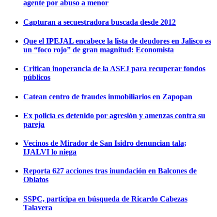
agente por abuso a menor
Capturan a secuestradora buscada desde 2012
Que el IPEJAL encabece la lista de deudores en Jalisco es
un “foco rojo” de gran magnitud: Economista
Critican inoperancia de la ASEJ para recuperar fondos
públicos
Catean centro de fraudes inmobiliarios en Zapopan
Ex policía es detenido por agresión y amenzas contra su
pareja
Vecinos de Mirador de San Isidro denuncian tala;
IJALVI lo niega
Reporta 627 acciones tras inundación en Balcones de
Oblatos
SSPC, participa en búsqueda de Ricardo Cabezas
Talavera