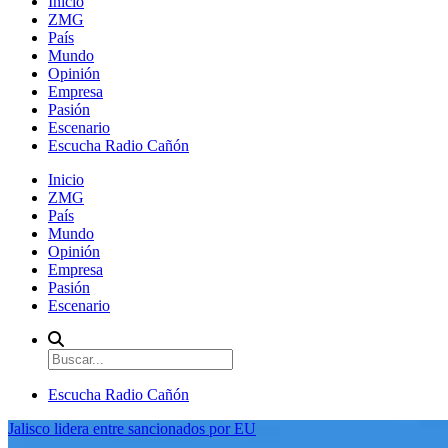
Inicio
ZMG
País
Mundo
Opinión
Empresa
Pasión
Escenario
Escucha Radio Cañón
Inicio
ZMG
País
Mundo
Opinión
Empresa
Pasión
Escenario
Escucha Radio Cañón
Jalisco lidera entre sancionados por EU