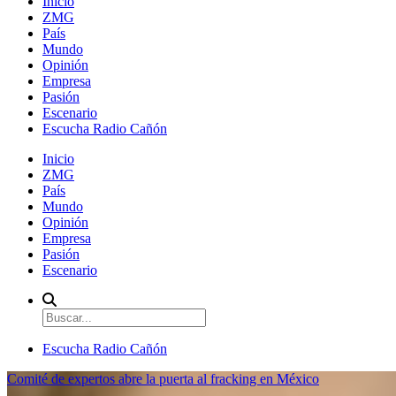
Inicio
ZMG
País
Mundo
Opinión
Empresa
Pasión
Escenario
Escucha Radio Cañón
Inicio
ZMG
País
Mundo
Opinión
Empresa
Pasión
Escenario
Escucha Radio Cañón
Comité de expertos abre la puerta al fracking en México