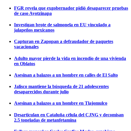
FGR revela que exgobernador pidió desaparecer pruebas
de caso Ayotzinapa
Investigan brote de salmonela en EU vinculado a
jalapeños mexicanos
Capturan en Zapopan a defraudador de paquetes
vacacionales
Adulto mayor pierde la vida en incendio de una vivienda
en Oblatos
Asesinan a balazos a un hombre en calles de El Salto
Jalisco mantiene la búsqueda de 21 adolescentes
desaparecidos durante julio
Asesinan a balazos a un hombre en Tlajomulco
Desarticulan en Cataluña célula del CJNG y decomisan
2.5 toneladas de metanfetamina