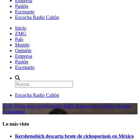
Empresa
Pasión
Escenario
Escucha Radio Cañón
Inicio
ZMG
País
Mundo
Opinión
Empresa
Pasión
Escenario
Escucha Radio Cañón
FGR revela que exgobernador pidió desaparecer pruebas de caso
Ayotzinapa
Lo más visto
Kershenobich descarta brote de ciclosporiasis en México