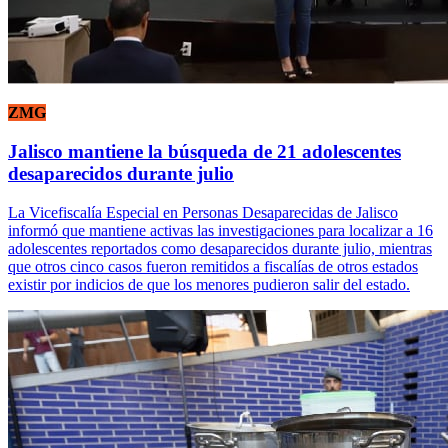
ZMG
Jalisco mantiene la búsqueda de 21 adolescentes
desaparecidos durante julio
La Vicefiscalía Especial en Personas Desaparecidas de Jalisco
informó que mantiene activas las investigaciones para localizar a 16
adolescentes reportados como desaparecidos durante julio, mientras
que otros cinco casos fueron remitidos a fiscalías de otros estados
existir por indicios de que los menores pudieron salir del estado.