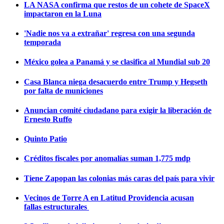
LA NASA confirma que restos de un cohete de SpaceX
impactaron en la Luna
'Nadie nos va a extrañar' regresa con una segunda
temporada
México golea a Panamá y se clasifica al Mundial sub 20
Casa Blanca niega desacuerdo entre Trump y Hegseth
por falta de municiones
Anuncian comité ciudadano para exigir la liberación de
Ernesto Ruffo
Quinto Patio
Créditos fiscales por anomalías suman 1,775 mdp
Tiene Zapopan las colonias más caras del país para vivir
Vecinos de Torre A en Latitud Providencia acusan
fallas estructurales