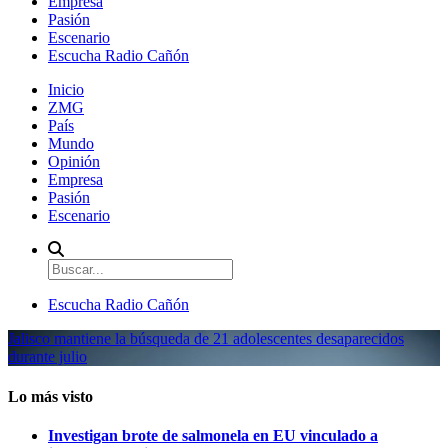
Empresa
Pasión
Escenario
Escucha Radio Cañón
Inicio
ZMG
País
Mundo
Opinión
Empresa
Pasión
Escenario
Escucha Radio Cañón
Jalisco mantiene la búsqueda de 21 adolescentes desaparecidos
durante julio
Lo más visto
Investigan brote de salmonela en EU vinculado a