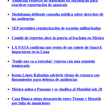
Anuncian refuerzo de seguridad en Michoacán para
reactivar exportación de aguacate
Sheinbaum defiende consulta pública sobre derechos de
las audiencias
SEP permitirá regularización de escuelas militarizadas
Comité de expertos abre la puerta al fracking en México
LA NASA confirma que restos de un cohete de SpaceX
impactaron en la Luna
'Nadie nos va a extrañar' regresa con una segunda
temporada
Kenia López Rabadán advierte riesgo de censura con
lineamientos para defensa de audiencias
México golea a Panamá y se clasifica al Mundial sub 20
Casa Blanca niega desacuerdo entre Trump y Hegseth
por falta de municiones