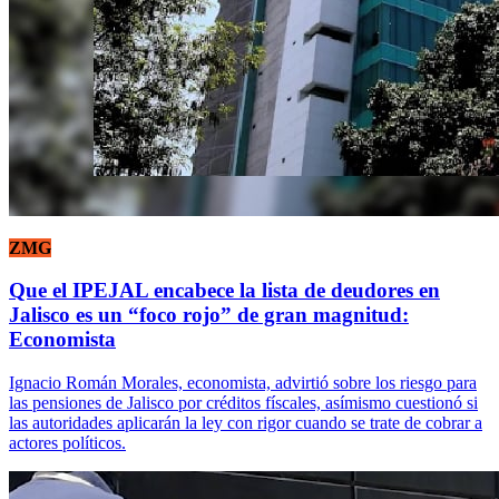
ZMG
Que el IPEJAL encabece la lista de deudores en
Jalisco es un “foco rojo” de gran magnitud:
Economista
Ignacio Román Morales, economista, advirtió sobre los riesgo para
las pensiones de Jalisco por créditos físcales, asímismo cuestionó si
las autoridades aplicarán la ley con rigor cuando se trate de cobrar a
actores políticos.