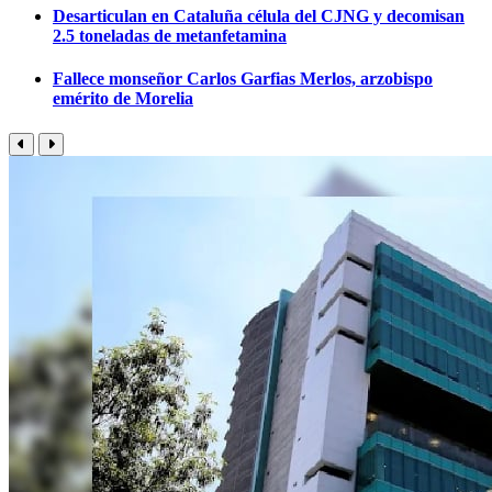
Desarticulan en Cataluña célula del CJNG y decomisan
2.5 toneladas de metanfetamina
Fallece monseñor Carlos Garfias Merlos, arzobispo
emérito de Morelia