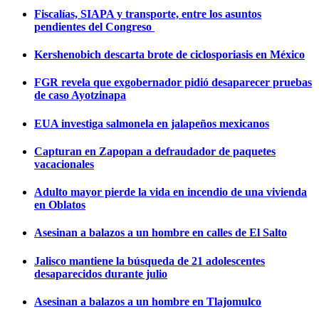
Fiscalías, SIAPA y transporte, entre los asuntos
pendientes del Congreso
Kershenobich descarta brote de ciclosporiasis en México
FGR revela que exgobernador pidió desaparecer pruebas
de caso Ayotzinapa
EUA investiga salmonela en jalapeños mexicanos
Capturan en Zapopan a defraudador de paquetes
vacacionales
Adulto mayor pierde la vida en incendio de una vivienda
en Oblatos
Asesinan a balazos a un hombre en calles de El Salto
Jalisco mantiene la búsqueda de 21 adolescentes
desaparecidos durante julio
Asesinan a balazos a un hombre en Tlajomulco