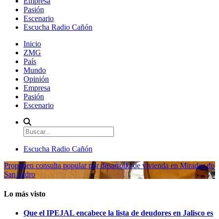
Empresa
Pasión
Escenario
Escucha Radio Cañón
Inicio
ZMG
País
Mundo
Opinión
Empresa
Pasión
Escenario
Escucha Radio Cañón
Proponen consulta popular por desarrollo de vivienda en Mirador de
San Isidro
Lo más visto
Que el IPEJAL encabece la lista de deudores en Jalisco es