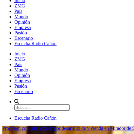
Inicio
ZMG
País
Mundo
Opinión
Empresa
Pasión
Escenario
Escucha Radio Cañón
Inicio
ZMG
País
Mundo
Opinión
Empresa
Pasión
Escenario
Escucha Radio Cañón
Proponen consulta popular por desarrollo de vivienda en Mirador de S