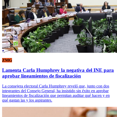
ZMG
Lamenta Carla Humphrey la negativa del INE para
aprobar lineamientos de fiscalización
La consejera electoral Carla Humphrey reveló que, junto con dos
integrantes del Consejo General, ha insistido sin éxito en aprobar
lineamientos de fiscalización que permitan auditar qué hacen y en
qué gastan las y los aspirantes.