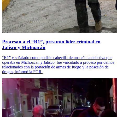
Procesan a el “R1”, presunto líder criminal en
Jalisco y Michoacán
“R1” y señalado como posible cabecilla de una célula delictiva que
operaba en Michoacán y Jalisco, fue vinculado a proceso por delitos
relacionados con la portación de armas de fuego y la posesión de
drogas, informó la FGR.