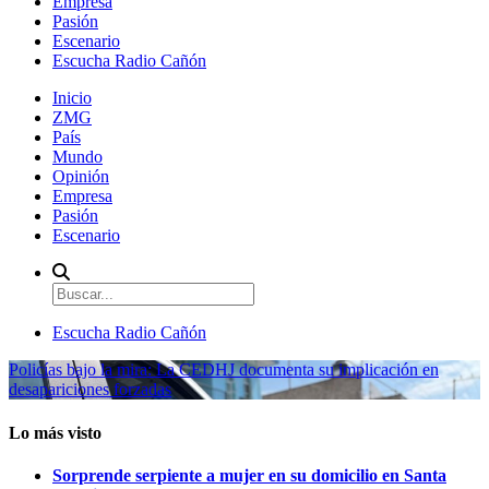
Empresa
Pasión
Escenario
Escucha Radio Cañón
Inicio
ZMG
País
Mundo
Opinión
Empresa
Pasión
Escenario
Escucha Radio Cañón
Policías bajo la mira: La CEDHJ documenta su implicación en
desapariciones forzadas
Lo más visto
Sorprende serpiente a mujer en su domicilio en Santa