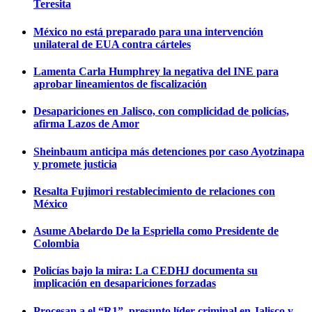
Teresita
México no está preparado para una intervención
unilateral de EUA contra cárteles
Lamenta Carla Humphrey la negativa del INE para
aprobar lineamientos de fiscalización
Desapariciones en Jalisco, con complicidad de policías,
afirma Lazos de Amor
Sheinbaum anticipa más detenciones por caso Ayotzinapa
y promete justicia
Resalta Fujimori restablecimiento de relaciones con
México
Asume Abelardo De la Espriella como Presidente de
Colombia
Policías bajo la mira: La CEDHJ documenta su
implicación en desapariciones forzadas
Procesan a el “R1”, presunto líder criminal en Jalisco y