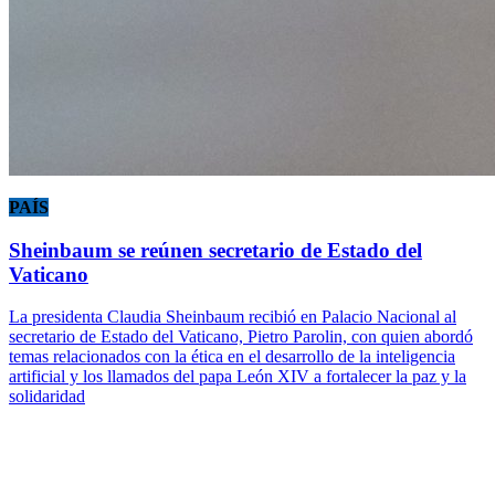
PAÍS
Sheinbaum se reúnen secretario de Estado del
Vaticano
La presidenta Claudia Sheinbaum recibió en Palacio Nacional al
secretario de Estado del Vaticano, Pietro Parolin, con quien abordó
temas relacionados con la ética en el desarrollo de la inteligencia
artificial y los llamados del papa León XIV a fortalecer la paz y la
solidaridad