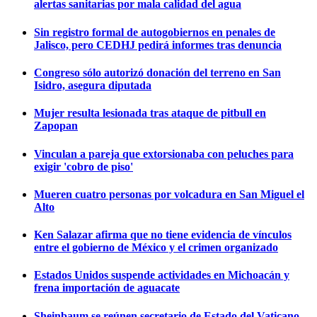
alertas sanitarias por mala calidad del agua
Sin registro formal de autogobiernos en penales de
Jalisco, pero CEDHJ pedirá informes tras denuncia
Congreso sólo autorizó donación del terreno en San
Isidro, asegura diputada
Mujer resulta lesionada tras ataque de pitbull en
Zapopan
Vinculan a pareja que extorsionaba con peluches para
exigir 'cobro de piso'
Mueren cuatro personas por volcadura en San Miguel el
Alto
Ken Salazar afirma que no tiene evidencia de vínculos
entre el gobierno de México y el crimen organizado
Estados Unidos suspende actividades en Michoacán y
frena importación de aguacate
Sheinbaum se reúnen secretario de Estado del Vaticano