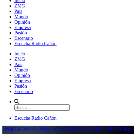
Inicio
ZMG
País
Mundo
Opinión
Empresa
Pasión
Escenario
Escucha Radio Cañón
Inicio
ZMG
País
Mundo
Opinión
Empresa
Pasión
Escenario
Escucha Radio Cañón
Desapariciones en Jalisco, con complicidad de policías, afirma Lazo