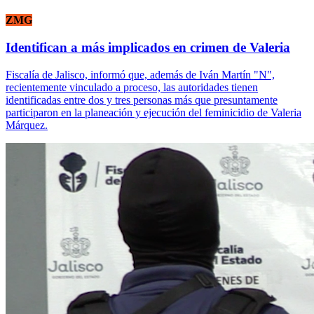
ZMG
Identifican a más implicados en crimen de Valeria
Fiscalía de Jalisco, informó que, además de Iván Martín "N",
recientemente vinculado a proceso, las autoridades tienen
identificadas entre dos y tres personas más que presuntamente
participaron en la planeación y ejecución del feminicidio de Valeria
Márquez.