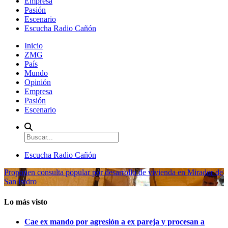
Empresa
Pasión
Escenario
Escucha Radio Cañón
Inicio
ZMG
País
Mundo
Opinión
Empresa
Pasión
Escenario
Escucha Radio Cañón
Proponen consulta popular por desarrollo de vivienda en Mirador de
San Isidro
Lo más visto
Cae ex mando por agresión a ex pareja y procesan a