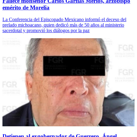
Fallece monseñor Carlos Garfias Merlos, arzobispo
emérito de Morelia
La Conferencia del Episcopado Mexicano informó el deceso del
prelado michoacano, quien dedicó más de 50 años al ministerio
sacerdotal y promovió los diálogos por la paz
Detienen al exgobernador de Guerrero, Ángel