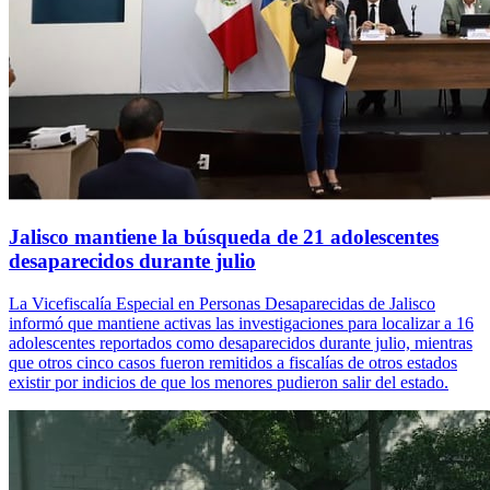
Jalisco mantiene la búsqueda de 21 adolescentes
desaparecidos durante julio
La Vicefiscalía Especial en Personas Desaparecidas de Jalisco
informó que mantiene activas las investigaciones para localizar a 16
adolescentes reportados como desaparecidos durante julio, mientras
que otros cinco casos fueron remitidos a fiscalías de otros estados
existir por indicios de que los menores pudieron salir del estado.