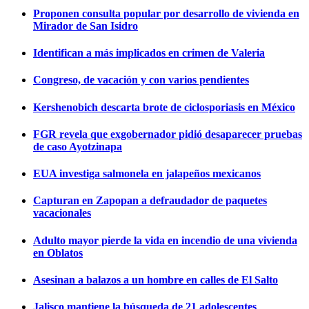
Proponen consulta popular por desarrollo de vivienda en
Mirador de San Isidro
Identifican a más implicados en crimen de Valeria
Congreso, de vacación y con varios pendientes
Kershenobich descarta brote de ciclosporiasis en México
FGR revela que exgobernador pidió desaparecer pruebas
de caso Ayotzinapa
EUA investiga salmonela en jalapeños mexicanos
Capturan en Zapopan a defraudador de paquetes
vacacionales
Adulto mayor pierde la vida en incendio de una vivienda
en Oblatos
Asesinan a balazos a un hombre en calles de El Salto
Jalisco mantiene la búsqueda de 21 adolescentes