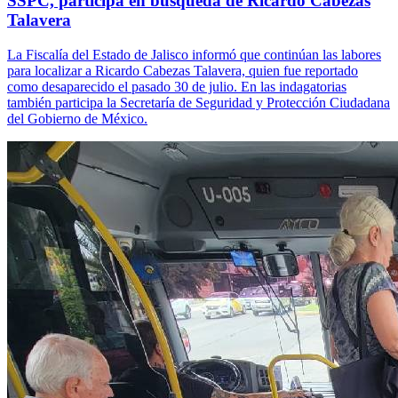
SSPC, participa en búsqueda de Ricardo Cabezas
Talavera
La Fiscalía del Estado de Jalisco informó que continúan las labores
para localizar a Ricardo Cabezas Talavera, quien fue reportado
como desaparecido el pasado 30 de julio. En las indagatorias
también participa la Secretaría de Seguridad y Protección Ciudadana
del Gobierno de México.