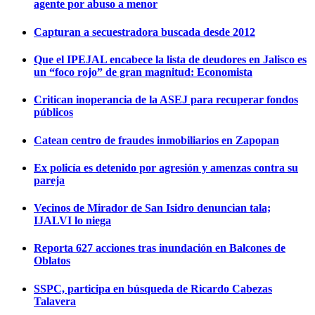
agente por abuso a menor
Capturan a secuestradora buscada desde 2012
Que el IPEJAL encabece la lista de deudores en Jalisco es
un “foco rojo” de gran magnitud: Economista
Critican inoperancia de la ASEJ para recuperar fondos
públicos
Catean centro de fraudes inmobiliarios en Zapopan
Ex policía es detenido por agresión y amenzas contra su
pareja
Vecinos de Mirador de San Isidro denuncian tala;
IJALVI lo niega
Reporta 627 acciones tras inundación en Balcones de
Oblatos
SSPC, participa en búsqueda de Ricardo Cabezas
Talavera