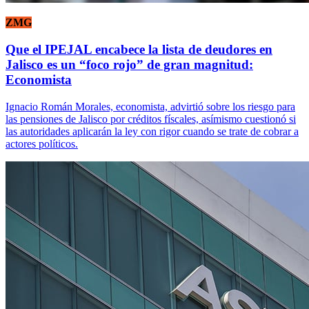
ZMG
Que el IPEJAL encabece la lista de deudores en
Jalisco es un “foco rojo” de gran magnitud:
Economista
Ignacio Román Morales, economista, advirtió sobre los riesgo para
las pensiones de Jalisco por créditos físcales, asímismo cuestionó si
las autoridades aplicarán la ley con rigor cuando se trate de cobrar a
actores políticos.