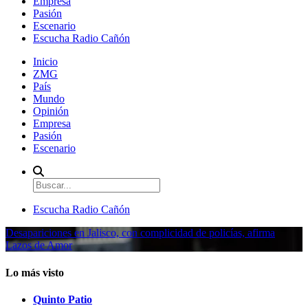
Empresa
Pasión
Escenario
Escucha Radio Cañón
Inicio
ZMG
País
Mundo
Opinión
Empresa
Pasión
Escenario
Escucha Radio Cañón
Desapariciones en Jalisco, con complicidad de policías, afirma
Lazos de Amor
Lo más visto
Quinto Patio