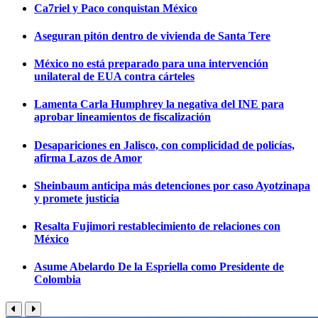
Ca7riel y Paco conquistan México
Aseguran pitón dentro de vivienda de Santa Tere
México no está preparado para una intervención
unilateral de EUA contra cárteles
Lamenta Carla Humphrey la negativa del INE para
aprobar lineamientos de fiscalización
Desapariciones en Jalisco, con complicidad de policías,
afirma Lazos de Amor
Sheinbaum anticipa más detenciones por caso Ayotzinapa
y promete justicia
Resalta Fujimori restablecimiento de relaciones con
México
Asume Abelardo De la Espriella como Presidente de
Colombia