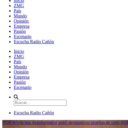
Inicio
ZMG
País
Mundo
Opinión
Empresa
Pasión
Escenario
Escucha Radio Cañón
Inicio
ZMG
País
Mundo
Opinión
Empresa
Pasión
Escenario
Escucha Radio Cañón
FGR revela que exgobernador pidió desaparecer pruebas de caso Ayo