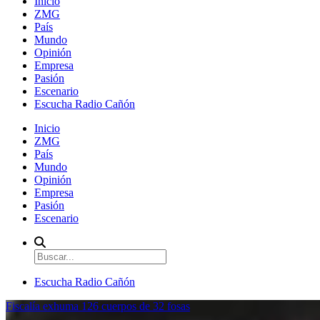
Inicio
ZMG
País
Mundo
Opinión
Empresa
Pasión
Escenario
Escucha Radio Cañón
Inicio
ZMG
País
Mundo
Opinión
Empresa
Pasión
Escenario
Escucha Radio Cañón
Fiscalía exhuma 126 cuerpos de 32 fosas