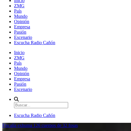
Inicio
ZMG
País
Mundo
Opinión
Empresa
Pasión
Escenario
Escucha Radio Cañón
Inicio
ZMG
País
Mundo
Opinión
Empresa
Pasión
Escenario
Escucha Radio Cañón
Fiscalía exhuma 126 cuerpos de 32 fosas