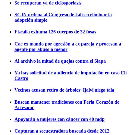
Se recuperan ya de ciclosporiasis
SCJN ordena al Congreso de Jalisco eliminar la
adopción simple
Fiscalía exhuma 126 cuerpos de 32 fosas
Cae ex mando por agresión a ex pareja y procesan a
agente por abuso a menor
Al archivo la mitad de quejas contra el Siapa
Ya hay solicitud de audiencia de imputación en caso Eli
Castro
Vecinos acusan retiro de árboles; Ijalvi niega tala
Buscan mantener tradiciones con Feria Corazón de
Artesano
Apoyarán a mujeres con cáncer con 40 mdp
Capturan a secuestradora buscada desde 2012