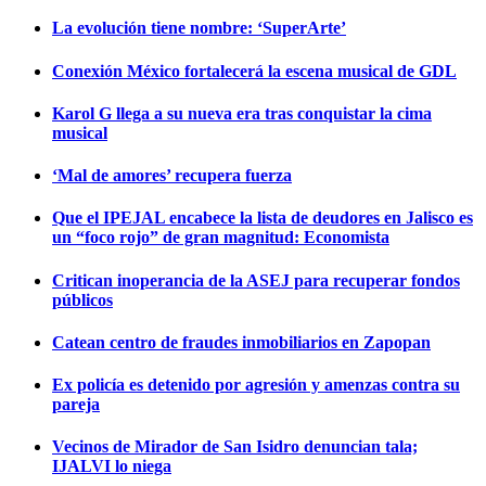
La evolución tiene nombre: ‘SuperArte’
Conexión México fortalecerá la escena musical de GDL
Karol G llega a su nueva era tras conquistar la cima
musical
‘Mal de amores’ recupera fuerza
Que el IPEJAL encabece la lista de deudores en Jalisco es
un “foco rojo” de gran magnitud: Economista
Critican inoperancia de la ASEJ para recuperar fondos
públicos
Catean centro de fraudes inmobiliarios en Zapopan
Ex policía es detenido por agresión y amenzas contra su
pareja
Vecinos de Mirador de San Isidro denuncian tala;
IJALVI lo niega