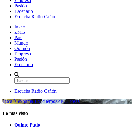
Empresa
Pasión
Escenario
Escucha Radio Cañón
Inicio
ZMG
País
Mundo
Opinión
Empresa
Pasión
Escenario
Escucha Radio Cañón
Fiscalía exhuma 126 cuerpos de 32 fosas
Lo más visto
Quinto Patio