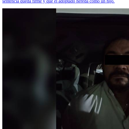
sentencia queda firme y que el adoptado hereda como un hijo.