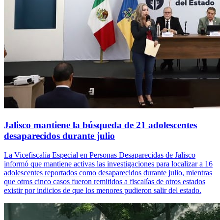
Jalisco mantiene la búsqueda de 21 adolescentes
desaparecidos durante julio
La Vicefiscalía Especial en Personas Desaparecidas de Jalisco
informó que mantiene activas las investigaciones para localizar a 16
adolescentes reportados como desaparecidos durante julio, mientras
que otros cinco casos fueron remitidos a fiscalías de otros estados
existir por indicios de que los menores pudieron salir del estado.