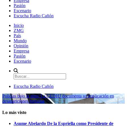
Empresa
Pasión
Escenario
Escucha Radio Cañón
Inicio
ZMG
País
Mundo
Opinión
Empresa
Pasión
Escenario
Escucha Radio Cañón
Policías bajo la mira: La CEDHJ documenta su implicación en
desapariciones forzadas
Lo más visto
Asume Abelardo De la Espriella como Presidente de