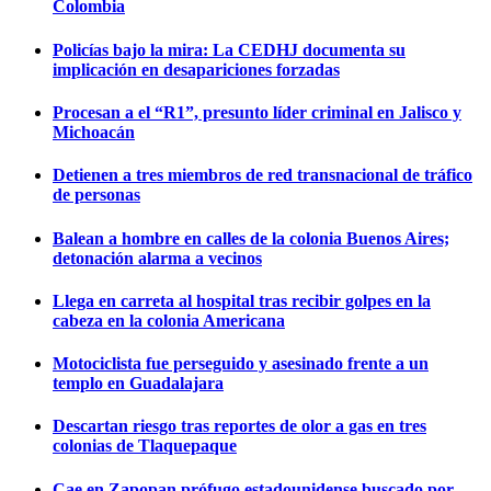
Colombia
Policías bajo la mira: La CEDHJ documenta su
implicación en desapariciones forzadas
Procesan a el “R1”, presunto líder criminal en Jalisco y
Michoacán
Detienen a tres miembros de red transnacional de tráfico
de personas
Balean a hombre en calles de la colonia Buenos Aires;
detonación alarma a vecinos
Llega en carreta al hospital tras recibir golpes en la
cabeza en la colonia Americana
Motociclista fue perseguido y asesinado frente a un
templo en Guadalajara
Descartan riesgo tras reportes de olor a gas en tres
colonias de Tlaquepaque
Cae en Zapopan prófugo estadounidense buscado por