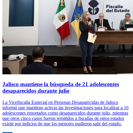
Jalisco mantiene la búsqueda de 21 adolescentes
desaparecidos durante julio
La Vicefiscalía Especial en Personas Desaparecidas de Jalisco
informó que mantiene activas las investigaciones para localizar a 16
adolescentes reportados como desaparecidos durante julio, mientras
que otros cinco casos fueron remitidos a fiscalías de otros estados
existir por indicios de que los menores pudieron salir del estado.