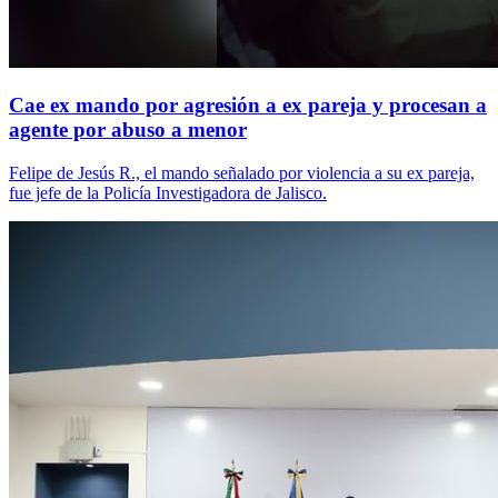
Cae ex mando por agresión a ex pareja y procesan a
agente por abuso a menor
Felipe de Jesús R., el mando señalado por violencia a su ex pareja,
fue jefe de la Policía Investigadora de Jalisco.