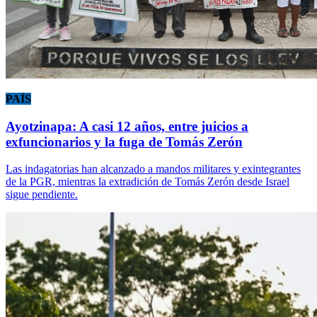
PAÍS
Ayotzinapa: A casi 12 años, entre juicios a
exfuncionarios y la fuga de Tomás Zerón
Las indagatorias han alcanzado a mandos militares y exintegrantes
de la PGR, mientras la extradición de Tomás Zerón desde Israel
sigue pendiente.