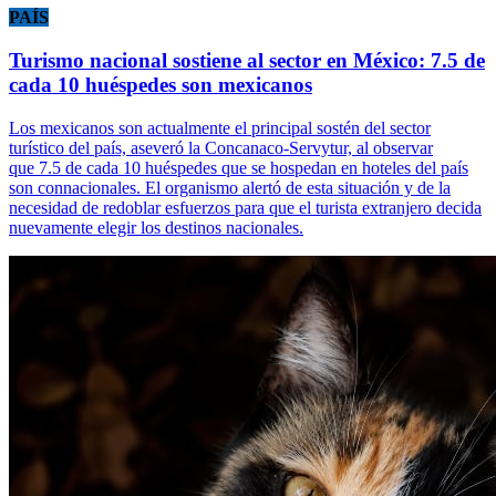
PAÍS
Turismo nacional sostiene al sector en México: 7.5 de
cada 10 huéspedes son mexicanos
Los mexicanos son actualmente el principal sostén del sector
turístico del país, aseveró la Concanaco-Servytur, al observar
que 7.5 de cada 10 huéspedes que se hospedan en hoteles del país
son connacionales. El organismo alertó de esta situación y de la
necesidad de redoblar esfuerzos para que el turista extranjero decida
nuevamente elegir los destinos nacionales.