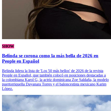
SHOW
Belinda se corona como la más bella de 2026 en
People en Español
Belinda lidera la lista de 'Los 50 más bellos' de 2026 de la revista
People en Español, que también colocó en posiciones destacadas a
la colombiana Karol G, la actriz dominicana Zoe Saldaña, la modelo
puertorriqueña Dayanara Torres y el baloncestista mexicano Karim
López.