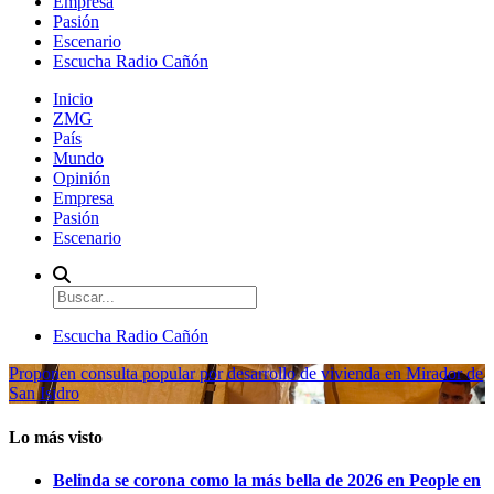
Empresa
Pasión
Escenario
Escucha Radio Cañón
Inicio
ZMG
País
Mundo
Opinión
Empresa
Pasión
Escenario
Escucha Radio Cañón
Proponen consulta popular por desarrollo de vivienda en Mirador de
San Isidro
Lo más visto
Belinda se corona como la más bella de 2026 en People en