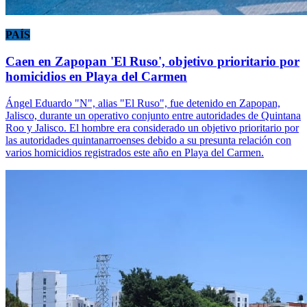
PAÍS
Caen en Zapopan 'El Ruso', objetivo prioritario por
homicidios en Playa del Carmen
Ángel Eduardo "N", alias "El Ruso", fue detenido en Zapopan,
Jalisco, durante un operativo conjunto entre autoridades de Quintana
Roo y Jalisco. El hombre era considerado un objetivo prioritario por
las autoridades quintanarroenses debido a su presunta relación con
varios homicidios registrados este año en Playa del Carmen.