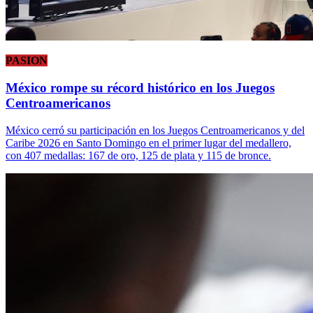
PASION
México rompe su récord histórico en los Juegos
Centroamericanos
México cerró su participación en los Juegos Centroamericanos y del
Caribe 2026 en Santo Domingo en el primer lugar del medallero,
con 407 medallas: 167 de oro, 125 de plata y 115 de bronce.