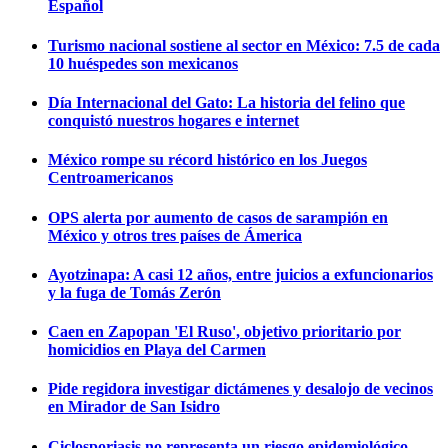
Español
Turismo nacional sostiene al sector en México: 7.5 de cada
10 huéspedes son mexicanos
Día Internacional del Gato: La historia del felino que
conquistó nuestros hogares e internet
México rompe su récord histórico en los Juegos
Centroamericanos
OPS alerta por aumento de casos de sarampión en
México y otros tres países de Ámerica
Ayotzinapa: A casi 12 años, entre juicios a exfuncionarios
y la fuga de Tomás Zerón
Caen en Zapopan 'El Ruso', objetivo prioritario por
homicidios en Playa del Carmen
Pide regidora investigar dictámenes y desalojo de vecinos
en Mirador de San Isidro
Ciclosporiasis no representa un riesgo epidemiológico