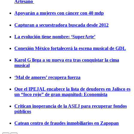
Artesano
Apoyarán a mujeres con cáncer con 40 mdp
Capturan a secuestradora buscada desde 2012
La evolución tiene nombre: ‘SuperArte’
Conexión México fortalecerá la escena musical de GDL
Karol G llega a su nueva era tras conquistar la cima
musical
‘Mal de amores’ recupera fuerza
Que el IPEJAL encabece la lista de deudores en Jalisco es
un “foco rojo” de gran magnitud: Economista
Critican inoperancia de la ASEJ para recuperar fondos
públicos
Catean centro de fraudes inmobiliarios en Zapopan