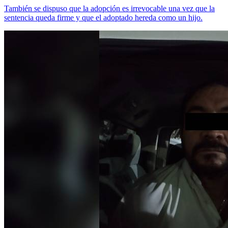
También se dispuso que la adopción es irrevocable una vez que la
sentencia queda firme y que el adoptado hereda como un hijo.