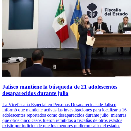
Jalisco mantiene la búsqueda de 21 adolescentes
desaparecidos durante julio
La Vicefiscalía Especial en Personas Desaparecidas de Jalisco
informó que mantiene activas las investigaciones para localizar a 16
adolescentes reportados como desaparecidos durante julio, mientras
que otros cinco casos fueron remitidos a fiscalías de otros estados
existir por indicios de que los menores pudieron salir del estado.