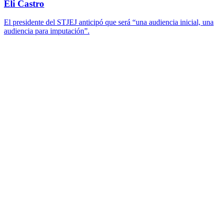
Eli Castro
El presidente del STJEJ anticipó que será “una audiencia inicial, una
audiencia para imputación”.