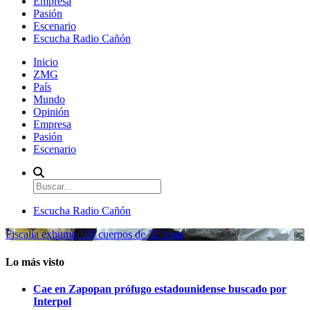
Empresa
Pasión
Escenario
Escucha Radio Cañón
Inicio
ZMG
País
Mundo
Opinión
Empresa
Pasión
Escenario
Escucha Radio Cañón
Fiscalía exhuma 126 cuerpos de 32 fosas
Lo más visto
Cae en Zapopan prófugo estadounidense buscado por
Interpol