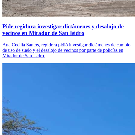
Pide regidora investigar dictámenes y desalojo de
vecinos en Mirador de San Isidro
Ana Cecilia Santos, regidora pidió investigar dictámenes de cambio
de uso de suelo y el desalojo de vecinos por parte de policías en
Mirador de San Isidro.