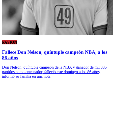
PASION
Fallece Don Nelson, quíntuple campeón NBA, a los
86 años
Don Nelson, quíntuple campeón de la NBA y ganador de mil 335
partidos como entrenador, falleció este domingo a los 86 años,
informó su familia en una nota