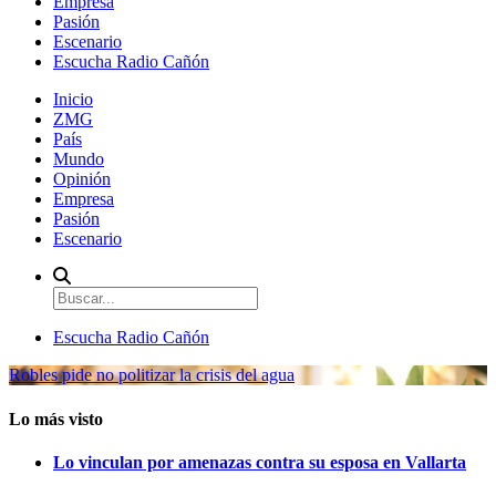
Empresa
Pasión
Escenario
Escucha Radio Cañón
Inicio
ZMG
País
Mundo
Opinión
Empresa
Pasión
Escenario
Escucha Radio Cañón
Robles pide no politizar la crisis del agua
Lo más visto
Lo vinculan por amenazas contra su esposa en Vallarta