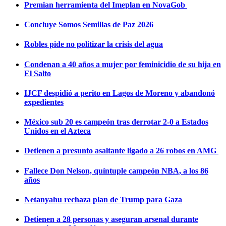
Premian herramienta del Imeplan en NovaGob
Concluye Somos Semillas de Paz 2026
Robles pide no politizar la crisis del agua
Condenan a 40 años a mujer por feminicidio de su hija en
El Salto
IJCF despidió a perito en Lagos de Moreno y abandonó
expedientes
México sub 20 es campeón tras derrotar 2-0 a Estados
Unidos en el Azteca
Detienen a presunto asaltante ligado a 26 robos en AMG
Fallece Don Nelson, quíntuple campeón NBA, a los 86
años
Netanyahu rechaza plan de Trump para Gaza
Detienen a 28 personas y aseguran arsenal durante