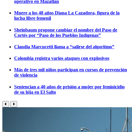
operativo en Mazatlán
Muere a los 48 años Diana La Cazadora, figura de la
lucha libre femenil
Sheinbaum propone cambiar el nombre del Paso de
Cortés por “Paso de los Pueblos Indígenas”
Claudia Marcucetti llama a “salirse del algoritmo”
Colombia registra varios ataques con explosivos
Más de tres mil niños participan en cursos de prevención
de violencia
Sentencian a 40 años de prisión a mujer por feminicidio
de su hija en El Salto