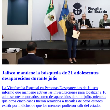
Jalisco mantiene la búsqueda de 21 adolescentes
desaparecidos durante julio
La Vicefiscalía Especial en Personas Desaparecidas de Jalisco
informó que mantiene activas las investigaciones para localizar a 16
adolescentes reportados como desaparecidos durante julio, mientras
que otros cinco casos fueron remitidos a fiscalías de otros estados
existir por indicios de que los menores pudieron salir del estado.