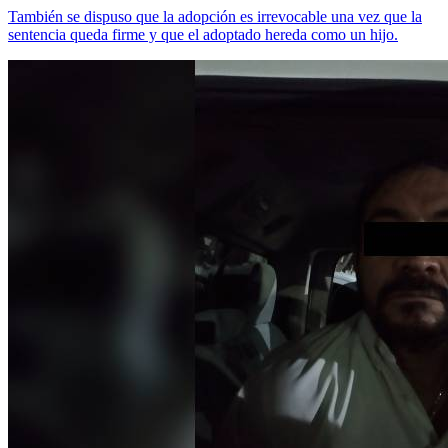
También se dispuso que la adopción es irrevocable una vez que la
sentencia queda firme y que el adoptado hereda como un hijo.