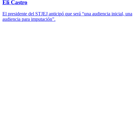
Eli Castro
El presidente del STJEJ anticipó que será “una audiencia inicial, una
audiencia para imputación”.