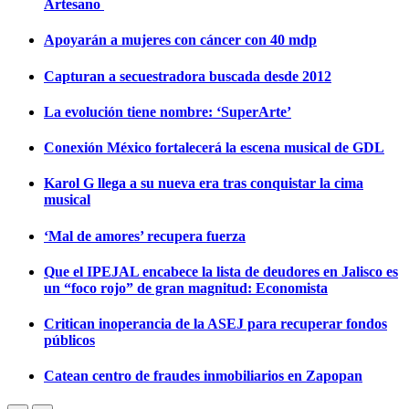
Artesano
Apoyarán a mujeres con cáncer con 40 mdp
Capturan a secuestradora buscada desde 2012
La evolución tiene nombre: ‘SuperArte’
Conexión México fortalecerá la escena musical de GDL
Karol G llega a su nueva era tras conquistar la cima
musical
‘Mal de amores’ recupera fuerza
Que el IPEJAL encabece la lista de deudores en Jalisco es
un “foco rojo” de gran magnitud: Economista
Critican inoperancia de la ASEJ para recuperar fondos
públicos
Catean centro de fraudes inmobiliarios en Zapopan