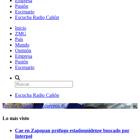
Empresa
Pasión
Escenario
Escucha Radio Cañón
Inicio
ZMG
País
Mundo
Opinión
Empresa
Pasión
Escenario
Escucha Radio Cañón
Fiscalía exhuma 126 cuerpos de 32 fosas
Lo más visto
Cae en Zapopan prófugo estadounidense buscado por
Interpol