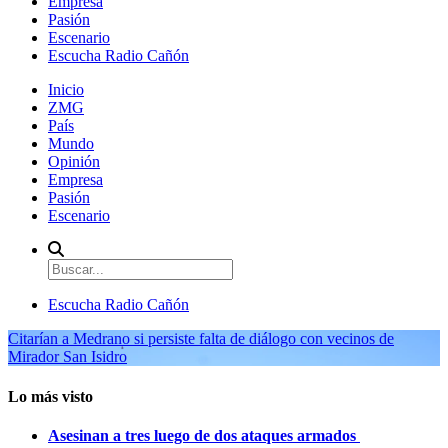
Empresa
Pasión
Escenario
Escucha Radio Cañón
Inicio
ZMG
País
Mundo
Opinión
Empresa
Pasión
Escenario
Escucha Radio Cañón
Citarían a Medrano si persiste falta de diálogo con vecinos de
Mirador San Isidro
Lo más visto
Asesinan a tres luego de dos ataques armados