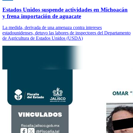
Estados Unidos suspende actividades en Michoacán
y frena importación de aguacate
La medida, derivada de una amenaza contra intereses
estadounidenses, detuvo las labores de inspectores del Departamento
de Agricultura de Estados Unidos (USDA)