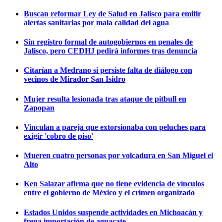
Buscan reformar Ley de Salud en Jalisco para emitir
alertas sanitarias por mala calidad del agua
Sin registro formal de autogobiernos en penales de
Jalisco, pero CEDHJ pedirá informes tras denuncia
Citarían a Medrano si persiste falta de diálogo con
vecinos de Mirador San Isidro
Mujer resulta lesionada tras ataque de pitbull en
Zapopan
Vinculan a pareja que extorsionaba con peluches para
exigir 'cobro de piso'
Mueren cuatro personas por volcadura en San Miguel el
Alto
Ken Salazar afirma que no tiene evidencia de vínculos
entre el gobierno de México y el crimen organizado
Estados Unidos suspende actividades en Michoacán y
frena importación de aguacate