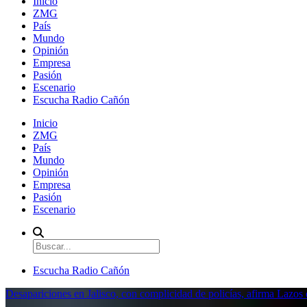
Inicio
ZMG
País
Mundo
Opinión
Empresa
Pasión
Escenario
Escucha Radio Cañón
Inicio
ZMG
País
Mundo
Opinión
Empresa
Pasión
Escenario
Escucha Radio Cañón
Desapariciones en Jalisco, con complicidad de policías, afirma Lazo