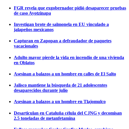
FGR revela que exgobernador pidió desaparecer pruebas
de caso Ayotzinapa
Investigan brote de salmonela en EU vinculado a
jalapeños mexicanos
Capturan en Zapopan a defraudador de paquetes
vacacionales
Adulto mayor pierde la vida en incendio de una vivienda
en Oblatos
Asesinan a balazos a un hombre en calles de El Salto
Jalisco mantiene la búsqueda de 21 adolescentes
desaparecidos durante julio
Asesinan a balazos a un hombre en Tlajomulco
Desarticulan en Cataluña célula del CJNG y decomisan
2.5 toneladas de metanfetamina