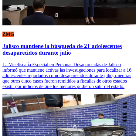
ZMG
Jalisco mantiene la búsqueda de 21 adolescentes
desaparecidos durante julio
La Vicefiscalía Especial en Personas Desaparecidas de Jalisco
informó que mantiene activas las investigaciones para localizar a 16
adolescentes reportados como desaparecidos durante julio, mientras
que otros cinco casos fueron remitidos a fiscalías de otros estados
existir por indicios de que los menores pudieron salir del estado.