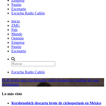
Empresa
Pasión
Escenario
Escucha Radio Cañón
Inicio
ZMG
País
Mundo
Opinión
Empresa
Pasión
Escenario
Escucha Radio Cañón
FGR revela que exgobernador pidió desaparecer pruebas de caso
Ayotzinapa
Lo más visto
Kershenobich descarta brote de ciclosporiasis en México