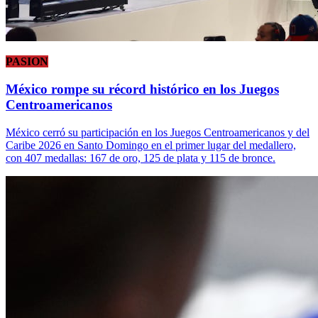
PASION
México rompe su récord histórico en los Juegos
Centroamericanos
México cerró su participación en los Juegos Centroamericanos y del
Caribe 2026 en Santo Domingo en el primer lugar del medallero,
con 407 medallas: 167 de oro, 125 de plata y 115 de bronce.