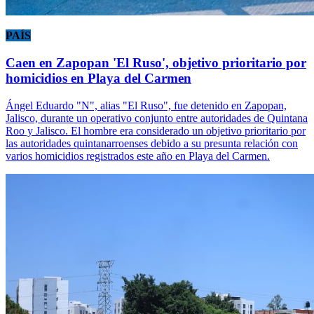
PAÍS
Caen en Zapopan 'El Ruso', objetivo prioritario por
homicidios en Playa del Carmen
Ángel Eduardo "N", alias "El Ruso", fue detenido en Zapopan,
Jalisco, durante un operativo conjunto entre autoridades de Quintana
Roo y Jalisco. El hombre era considerado un objetivo prioritario por
las autoridades quintanarroenses debido a su presunta relación con
varios homicidios registrados este año en Playa del Carmen.