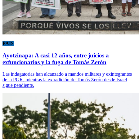
PAÍS
Ayotzinapa: A casi 12 años, entre juicios a
exfuncionarios y la fuga de Tomás Zerón
Las indagatorias han alcanzado a mandos militares y exintegrantes
de la PGR, mientras la extradición de Tomás Zerón desde Israel
sigue pendiente.