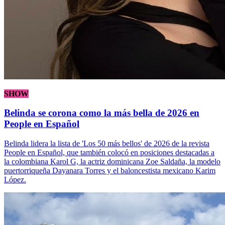
SHOW
Belinda se corona como la más bella de 2026 en
People en Español
Belinda lidera la lista de 'Los 50 más bellos' de 2026 de la revista
People en Español, que también colocó en posiciones destacadas a
la colombiana Karol G, la actriz dominicana Zoe Saldaña, la modelo
puertorriqueña Dayanara Torres y el baloncestista mexicano Karim
López.