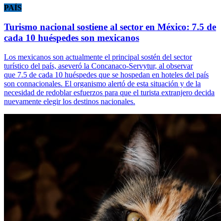
PAÍS
Turismo nacional sostiene al sector en México: 7.5 de
cada 10 huéspedes son mexicanos
Los mexicanos son actualmente el principal sostén del sector
turístico del país, aseveró la Concanaco-Servytur, al observar
que 7.5 de cada 10 huéspedes que se hospedan en hoteles del país
son connacionales. El organismo alertó de esta situación y de la
necesidad de redoblar esfuerzos para que el turista extranjero decida
nuevamente elegir los destinos nacionales.