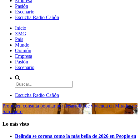
Empresa
Pasión
Escenario
Escucha Radio Cañón
Inicio
ZMG
País
Mundo
Opinión
Empresa
Pasión
Escenario
Escucha Radio Cañón
Proponen consulta popular por desarrollo de vivienda en Mirador de
San Isidro
Lo más visto
Belinda se corona como la más bella de 2026 en People en