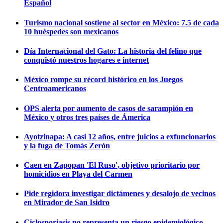
Español
Turismo nacional sostiene al sector en México: 7.5 de cada
10 huéspedes son mexicanos
Día Internacional del Gato: La historia del felino que
conquistó nuestros hogares e internet
México rompe su récord histórico en los Juegos
Centroamericanos
OPS alerta por aumento de casos de sarampión en
México y otros tres países de Ámerica
Ayotzinapa: A casi 12 años, entre juicios a exfuncionarios
y la fuga de Tomás Zerón
Caen en Zapopan 'El Ruso', objetivo prioritario por
homicidios en Playa del Carmen
Pide regidora investigar dictámenes y desalojo de vecinos
en Mirador de San Isidro
Ciclosporiasis no representa un riesgo epidemiológico