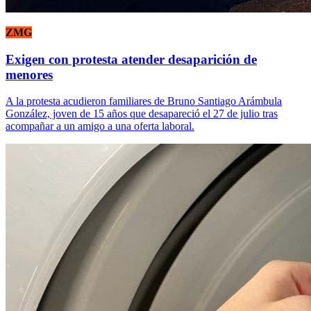
ZMG
Exigen con protesta atender desaparición de
menores
A la protesta acudieron familiares de Bruno Santiago Arámbula
González, joven de 15 años que desapareció el 27 de julio tras
acompañar a un amigo a una oferta laboral.