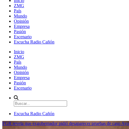
Inicio
ZMG
País
Mundo
Opinión
Empresa
Pasión
Escenario
Escucha Radio Cañón
Inicio
ZMG
País
Mundo
Opinión
Empresa
Pasión
Escenario
Escucha Radio Cañón
FGR revela que exgobernador pidió desaparecer pruebas de caso Ayo